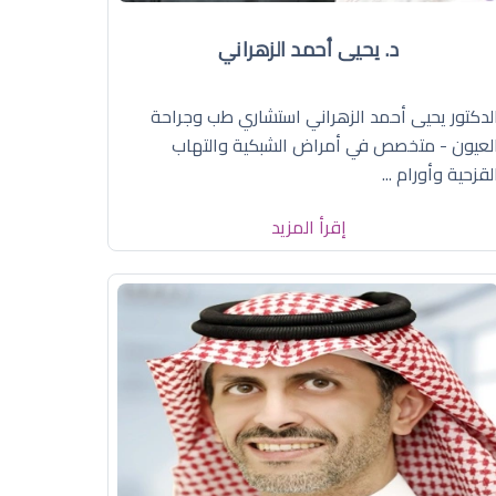
د. يحيى أحمد الزهراني
لدكتور يحيى أحمد الزهراني استشاري طب وجراحة
لعيون - متخصص في أمراض الشبكية والتهاب
لقزحية وأورام ...
إقرأ المزيد