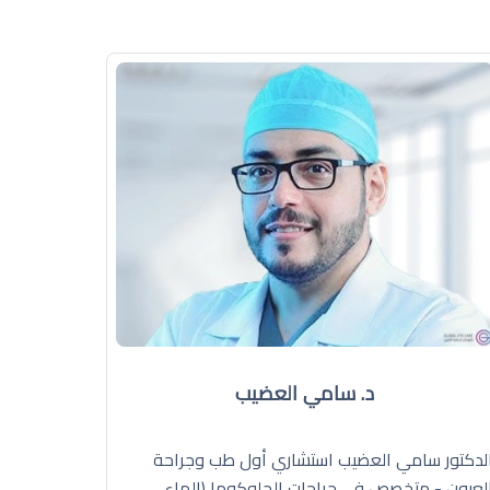
د. سامي العضيب
لدكتور سامي العضيب استشاري أول طب وجراحة
لعيون - متخصص في جراحات الجلوكوما (الماء