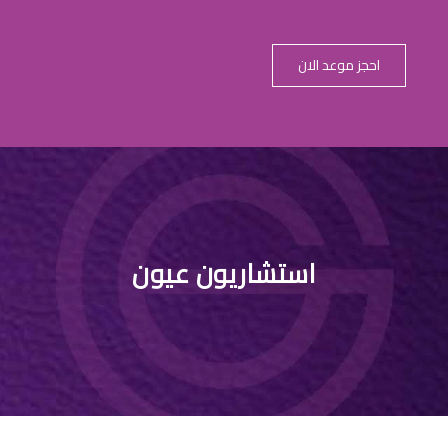
احجز موعد الان
دكتور عيون لل
استشاريون عيون