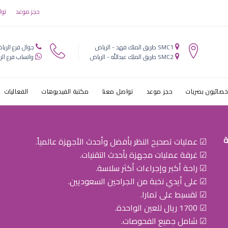
 عيون للاطفال
حجز موعد
توا
SMC1 طريق الملك فهد - الرياض
جوال فرع الريا
SMC2 طريق الملك عبدالله - الرياض
واتساب فرع الر
خصائيون بصريات
حجز موعد
تواصل معنا
مكتبة الفيديوهات
الفعاليات
ة
☑ عمليات تصحيح النظر بأفضل وأحدث الأجهزة عالمياً.
☑ غرفة عمليات مجهزة بأحدث التقنيات.
☑ راحة أكبر وإجراءات أكثر سلاسة.
☑ على أيدي نخبة من الجراحين السعوديين.
☑ تقسيط على تمارا.
☑ 1700 ريال للعين الواحدة.
☑ شامل جميع الفحوصات.