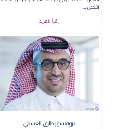
التخص ...
إقرأ المزيد
بروفيسور طارق العسبلي