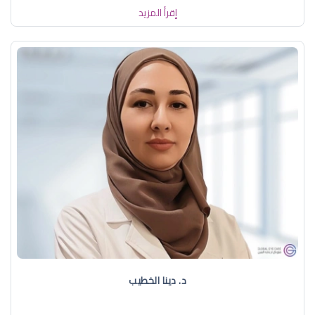
إقرأ المزيد
د. دينا الخطيب