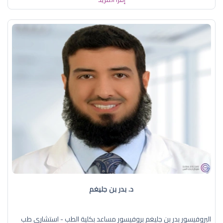
د. بدر بن جليغم
البروفيسور بدر بن جليغم بروفيسور مساعد بكلية الطب - استشاري طب