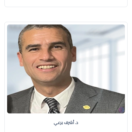
د. أشرف برعي