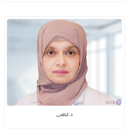
د. عُظمى