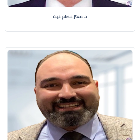
د. معتز عصام غيث