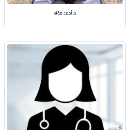
د. أحمد فؤاد