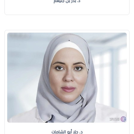
د. بدر بن جليغم
د. حلا أبو الشامات