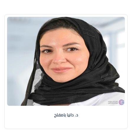
د. دانيا بامفلح