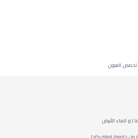
ي تخصص العيون
) و الماء الأبيض
 من جامعة تورنتو بكندا