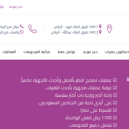
حجز موعد
توا
SMC1 طريق الملك فهد - الرياض
جوال فرع الريا
SMC2 طريق الملك عبدالله - الرياض
واتساب فرع الر
خصائيون بصريات
حجز موعد
تواصل معنا
مكتبة الفيديوهات
الفعاليات
ة
☑ عمليات تصحيح النظر بأفضل وأحدث الأجهزة عالمياً.
☑ غرفة عمليات مجهزة بأحدث التقنيات.
☑ راحة أكبر وإجراءات أكثر سلاسة.
☑ على أيدي نخبة من الجراحين السعوديين.
☑ تقسيط على تمارا.
☑ 1700 ريال للعين الواحدة.
☑ شامل جميع الفحوصات.