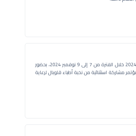
انطلقت فعاليات مؤتمر البحر الأحمر لطب وجراحة العيون لعام 2024 خلال الفترة من 7 إلى 9 نوفمبر 2024، بحضور
ؤتمر مشاركة استثنائية من نخبة أطباء قلوبال لرعاية