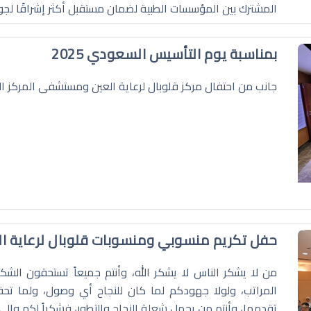
المشترك بين المؤسسات الطبية لضمان مستقبل أكثر إشراقًا لجو
بمناسبة يوم التأسيس السعودي 2025
جانب من احتفال مركز قلوبال لرعاية العين ومستشفى المركز الت
حفل تكريم منسوبي ومنسوبات قلوبال لرعاية العين 
من لا يشكر الناس لا يشكر الله، وأنتم جميعاً تستحقون الشك
المراتب، ولولا جهودكم لما كان للنجاح أي وصول، ولما ت
تقدمها، وأنتم من يحمل شعلة النجاح والتطور، فشكراً لكم وإلى ال