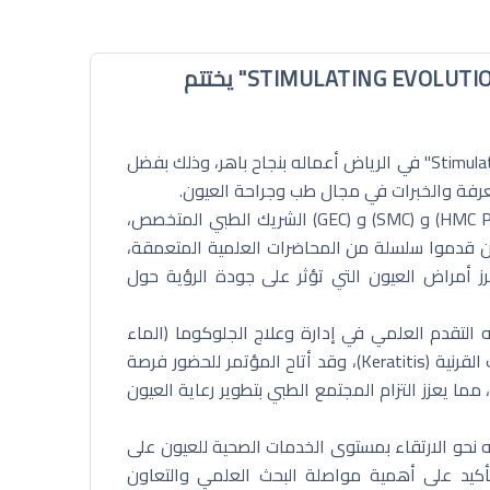
مؤتمر "STIMULATING EVOLUTION IN EYE HEALTH FORUM (SEE) 2025" يختتم
اختتم مؤتمر "Stimulating Evolution In Eye Health Forum (SEE) 2025" في الرياض أعماله بنجاح باهر، وذلك بفضل
معرفة والخبرات في مجال طب وجراحة العيون.
أُقيم المؤتمر برعاية كريمة ومشاركة فعالة من قِبل (HMC PODIUM) و (SMC) و (GEC) الشريك الطبي المتخصص،
ين قدموا سلسلة من المحاضرات العلمية المتعمقة،
رز أمراض العيون التي تؤثر على جودة الرؤية حول
التقدم العلمي في إدارة وعلاج الجلوكوما (الماء
الأزرق)، والماء الأبيض (إعتام عدسة العين - Cataract)، والتهاب القرنية (Keratitis)، وقد أتاح المؤتمر للحضور فرصة
مما يعزز التزام المجتمع الطبي بتطوير رعاية العيون
نحو الارتقاء بمستوى الخدمات الصحية للعيون على
تأكيد على أهمية مواصلة البحث العلمي والتعاون