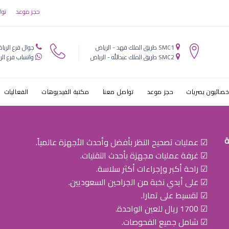
حجز موعد
توا
SMC1 طريق الملك فهد - الرياض
جوال فرع الريا
SMC2 طريق الملك عبدالله - الرياض
واتساب فرع الر
خصائيون بصريات
حجز موعد
تواصل معنا
مكتبة الفيديوهات
الفعاليات
ة
☑ عمليات تصحيح النظر بأفضل وأحدث الأجهزة عالمياً.
☑ غرفة عمليات مجهزة بأحدث التقنيات.
☑ راحة أكبر وإجراءات أكثر سلاسة.
☑ على أيدي نخبة من الجراحين السعوديين.
☑ تقسيط على تمارا.
☑ 1700 ريال للعين الواحدة.
☑ شامل جميع الفحوصات.