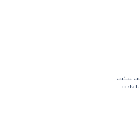
مية محكمة
 العلمية