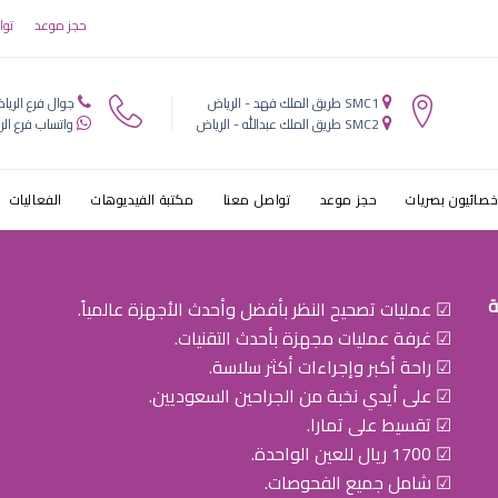
حجز موعد
توا
SMC1 طريق الملك فهد - الرياض
جوال فرع الريا
SMC2 طريق الملك عبدالله - الرياض
واتساب فرع الر
خصائيون بصريات
حجز موعد
تواصل معنا
مكتبة الفيديوهات
الفعاليات
ة
☑ عمليات تصحيح النظر بأفضل وأحدث الأجهزة عالمياً.
☑ غرفة عمليات مجهزة بأحدث التقنيات.
☑ راحة أكبر وإجراءات أكثر سلاسة.
☑ على أيدي نخبة من الجراحين السعوديين.
☑ تقسيط على تمارا.
☑ 1700 ريال للعين الواحدة.
☑ شامل جميع الفحوصات.