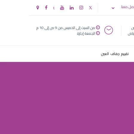
صل معنا
ض
من السبت إلى الخميس من 9 ص إلى 10 م
ياض
الجمعة إجازة
تقييم جفاف العين