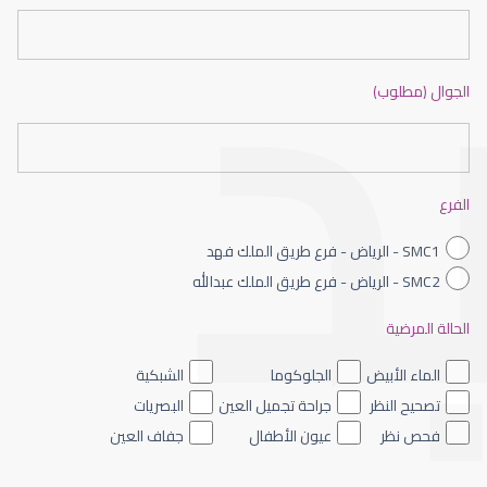
الجوال (مطلوب)
حجز موعد مستشفى عيون
الفرع
SMC1 - الرياض - فرع طريق الملك فهد
SMC2 - الرياض - فرع طريق الملك عبدالله
الحالة المرضية
حجز موعد فحص عيون
الماء الأبيض
الجلوكوما
الشبكية
تصحيح النظر
جراحة تجميل العين
البصريات
فحص نظر
عيون الأطفال
جفاف العين