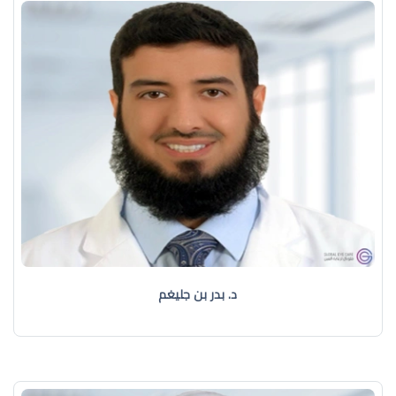
د. بدر بن جليغم