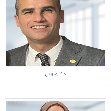
د. أشرف برعي