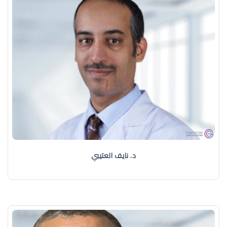
د. نايف العتيبي