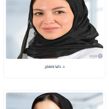
د. دانيا بامفلح