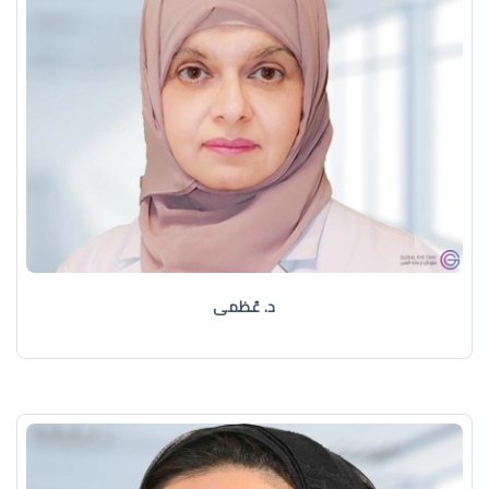
د. عُظمى