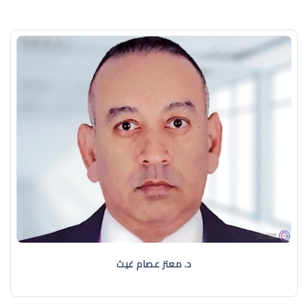
د. معتز عصام غيث