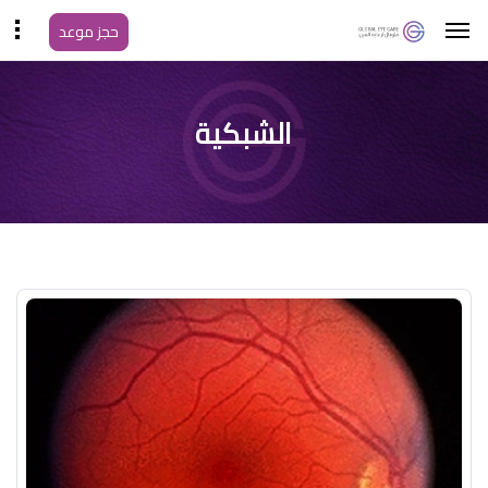
حجز موعد
الشبكية