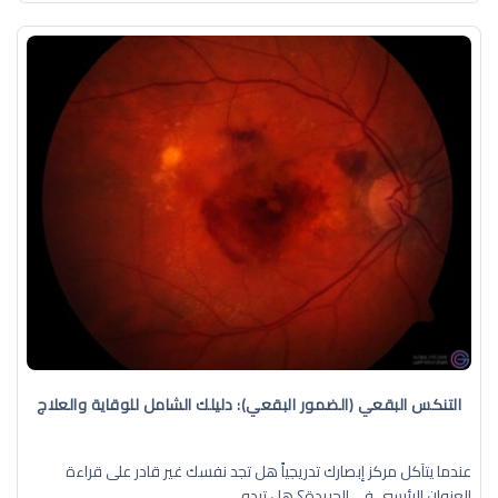
التنكس البقعي (الضمور البقعي): دليلك الشامل للوقاية والعلاج
عندما يتآكل مركز إبصارك تدريجياً هل تجد نفسك غير قادر على قراءة
العنوان الرئيسي في الجريدة؟ هل تبدو ...