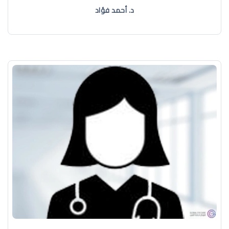
د. أحمد فؤاد