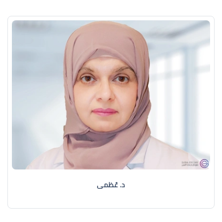
د. عُظمى