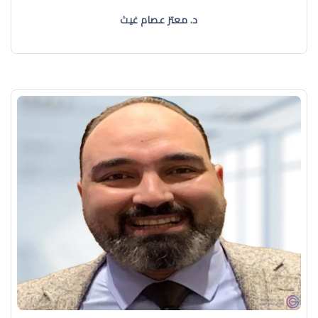
د. معتز عصام غيث