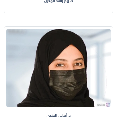
د. ريم راشد الهذيل
د. أماني البكري