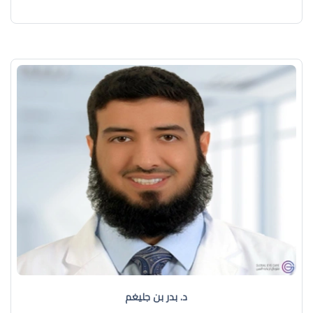
د. بدر بن جليغم