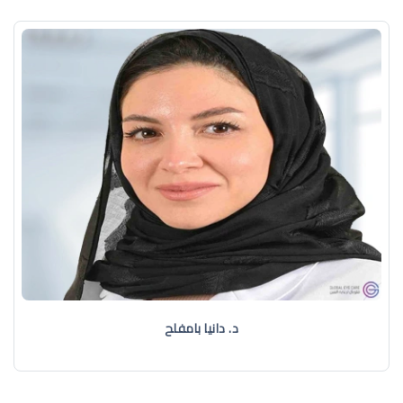
د. دانيا بامفلح