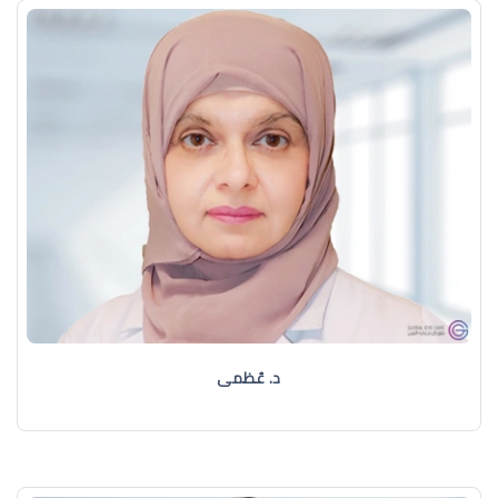
د. عُظمى