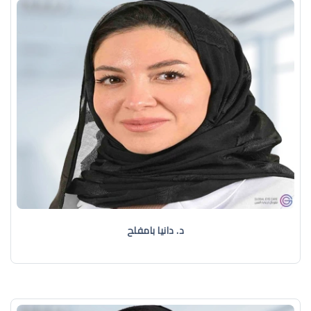
د. دانيا بامفلح