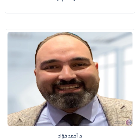
د. أحمد فؤاد