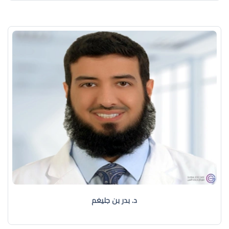
د. بدر بن جليغم