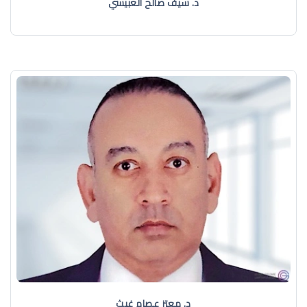
د. سيف صالح العبيسي
د. معتز عصام غيث