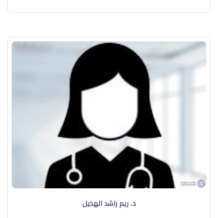
د. ريم راشد الهذيل