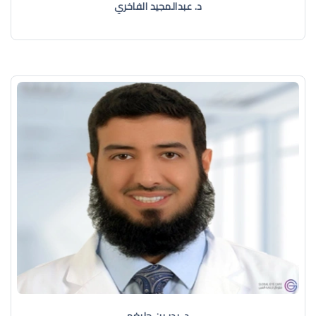
د. عبدالمجيد الفاخري
د. بدر بن جليغم