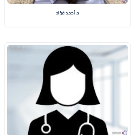
د. أحمد فؤاد