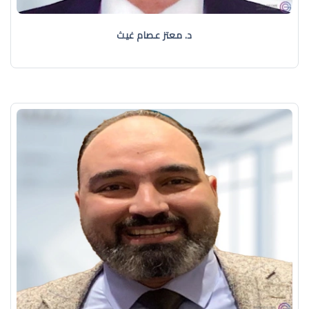
د. معتز عصام غيث