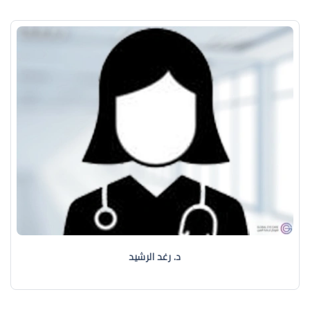
د. رغد الرشيد