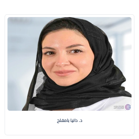
د. دانيا بامفلح