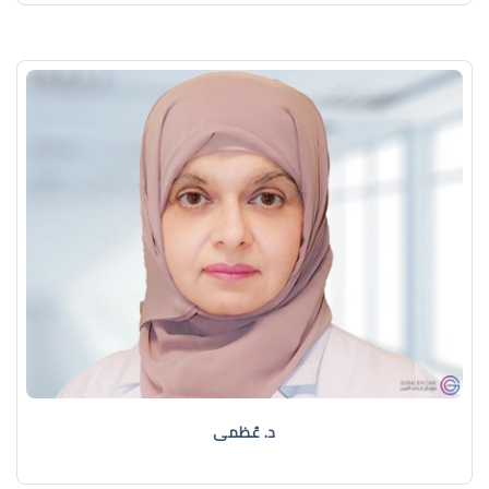
د. عُظمى