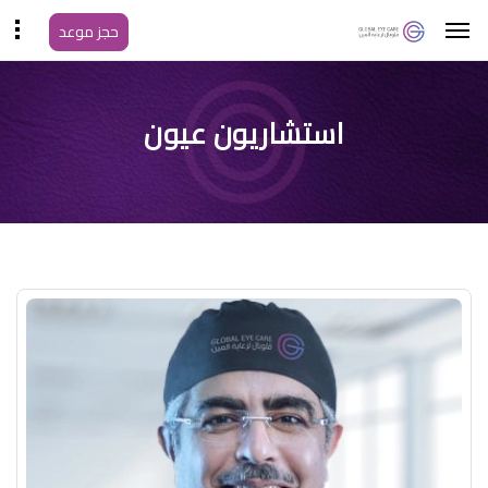
حجز موعد
استشاريون عيون