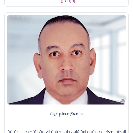
إقرأ المزيد
د. معتز عصام غيث
الدكتور معتز عصام غيث استشاري طب وجراحة العيون التخصصات الدقيقة