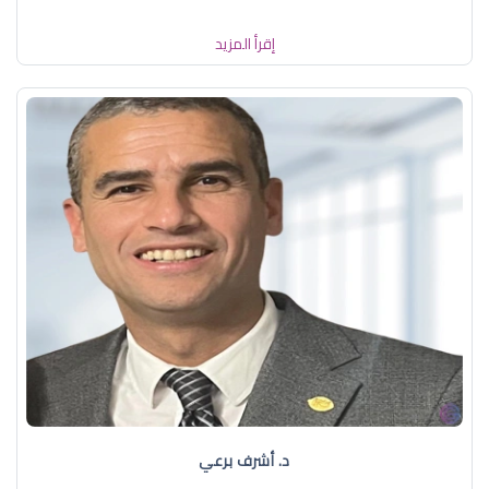
إقرأ المزيد
د. أشرف برعي