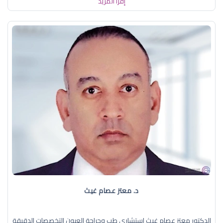
إقرأ المزيد
د. معتز عصام غيث
الدكتور معتز عصام غيث استشاري طب وجراحة العيون التخصصات الدقيقة