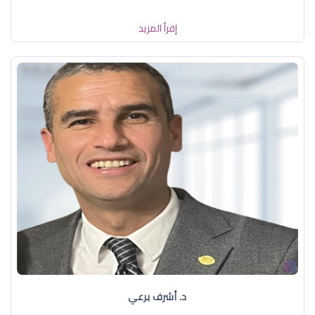
إقرأ المزيد
د. أشرف برعي