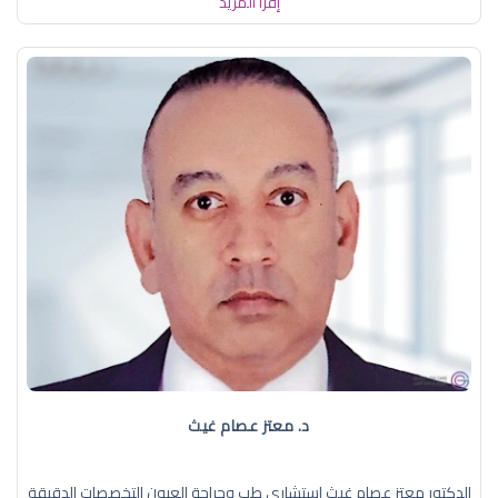
إقرأ المزيد
د. معتز عصام غيث
الدكتور معتز عصام غيث استشاري طب وجراحة العيون التخصصات الدقيقة