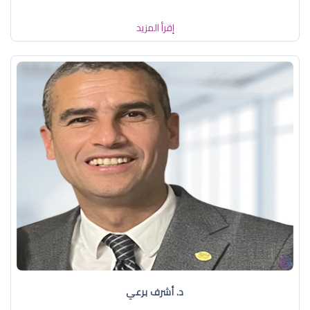
إقرأ المزيد
د. أشرف برعي