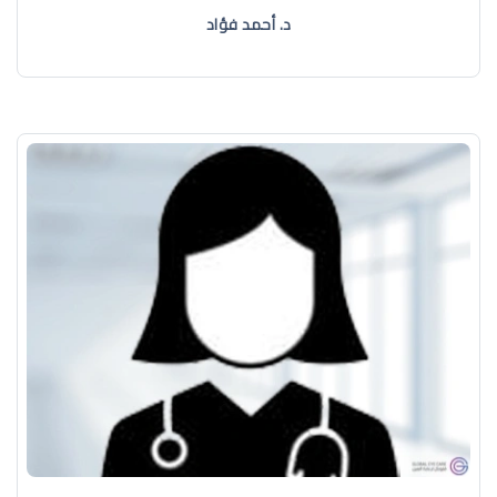
د. أحمد فؤاد