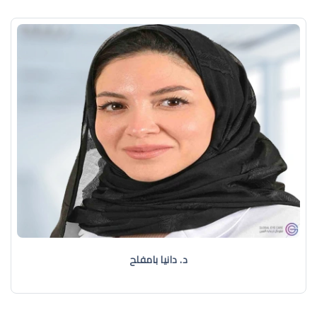
د. دانيا بامفلح