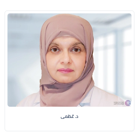
د. عُظمى