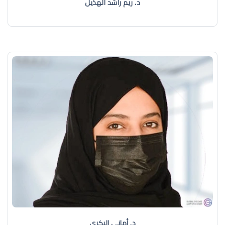
د. ريم راشد الهذيل
د. أماني البكري