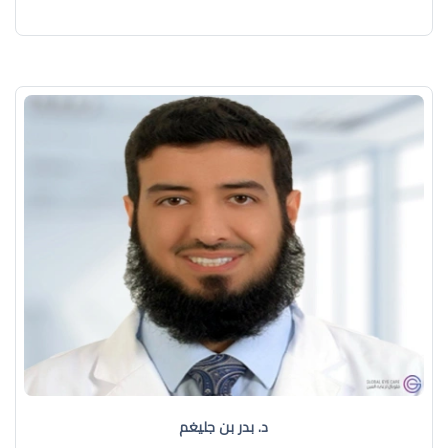
د. بدر بن جليغم