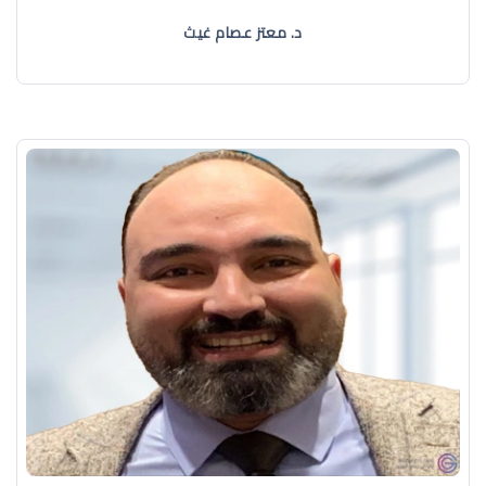
د. معتز عصام غيث