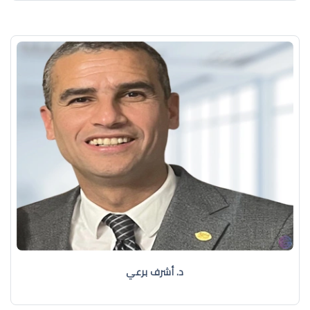
د. أشرف برعي