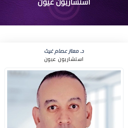
افضل دكتور عيون في
استشاريون عيون
النسيم
د. معتز عصام غيث
استشاريون عيون