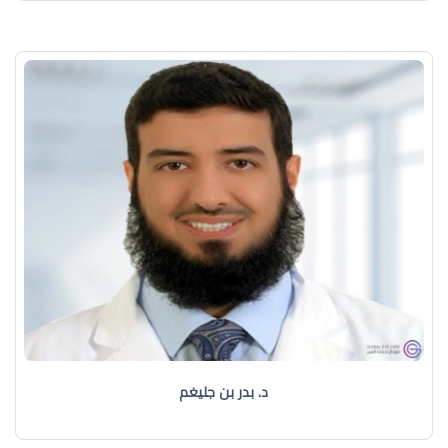
د. بدر بن جليغم