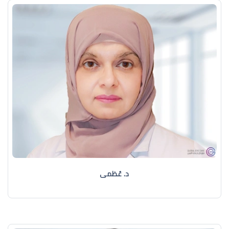
د. عُظمى