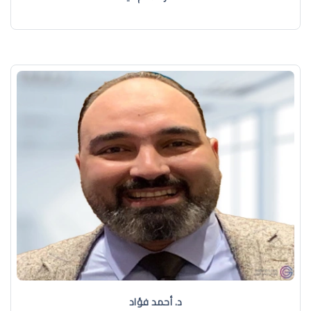
د. أحمد فؤاد