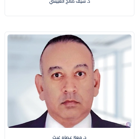
د. سيف صالح العبيسي
د. معتز عصام غيث