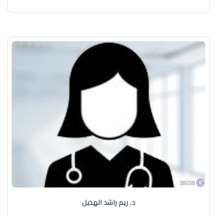
د. ريم راشد الهذيل