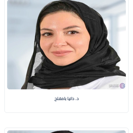
د. دانيا بامفلح