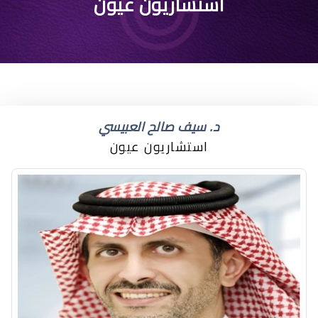
افضل دكتور عيون
استشاريون عيون
بالسعودية
د. سيف صالح العبيسي
استشاريون عيون