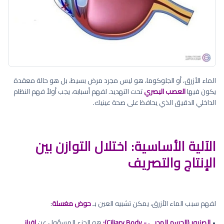
الماء الأزرق، أو الجلوكوما، هو ليس مجرد مرض بسيط، بل هو حالة معقدة
يكون فيها
العصب البصري
تحت التهديد. لفهم أسبابه، يجب أولاً فهم النظام
الداخلي الدقيق الذي يحافظ على صحة عينيك.
الآلية الأساسية: اختلال التوازن بين
الإنتاج والتصريف
لفهم سبب الماء الأزرق، يمكن تشبيه العين بـ
حوض مغسلة
:
•
الصنبور (الجسم الهدبي - Ciliary Body):
هو الجزء المسؤول عن
إفراز