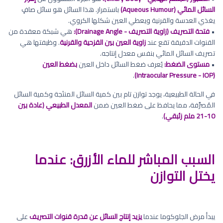
السائل المائي (Aqueous Humour)
باستمرار. هذا السائل هو سائل صافٍ
يغذي العدسة والقرنية ويعطي العين شكلها الكروي.
•
فتحة التصريف (زاوية التصريف - Drainage Angle):
هي شبكة معقدة من
القنوات الدقيقة تقع عند
زاوية العين بين القزحية والقرنية
. وظيفتها هي
تصريف السائل المائي بنفس معدل إنتاجه.
•
مستوى الضغط:
يُعرف ضغط السائل داخل العين
بضغط العين
.
(Intraocular Pressure - IOP)
في الحالة الطبيعية، يوجد توازن تام بين كمية السائل المنتَجة وكمية السائل
المُصرَّفة، مما يحافظ على ضغط العين ضمن
المعدل الطبيعي (عادة بين
10-21 ملم زئبقي)
.
السبب المباشر للماء الأزرق: عندما
يختل التوازن
يبدأ مرض الجلوكوما عندما
يزيد إنتاج السائل عن قدرة قنوات التصريف
على