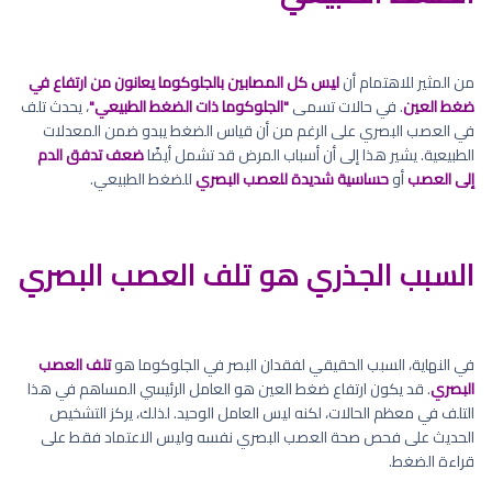
من المثير للاهتمام أن
ليس كل المصابين بالجلوكوما يعانون من ارتفاع في
ضغط العين
. في حالات تسمى
"الجلوكوما ذات الضغط الطبيعي"
، يحدث تلف
في العصب البصري على الرغم من أن قياس الضغط يبدو ضمن المعدلات
الطبيعية. يشير هذا إلى أن أسباب المرض قد تشمل أيضًا
ضعف تدفق الدم
إلى العصب
أو
حساسية شديدة للعصب البصري
للضغط الطبيعي.
السبب الجذري هو تلف العصب البصري
في النهاية، السبب الحقيقي لفقدان البصر في الجلوكوما هو
تلف العصب
البصري
. قد يكون ارتفاع ضغط العين هو العامل الرئيسي المساهم في هذا
التلف في معظم الحالات، لكنه ليس العامل الوحيد. لذلك، يركز التشخيص
الحديث على فحص صحة العصب البصري نفسه وليس الاعتماد فقط على
قراءة الضغط.