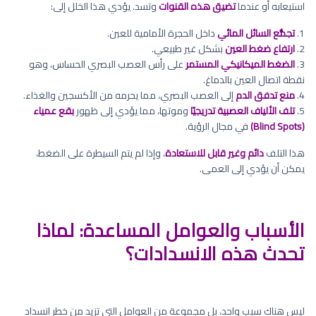
استيعابه أو عندما
تضيق هذه القنوات
وتسد. يؤدي هذا الخلل إلى:
1.
تجمُّع السائل المائي
داخل الحجرة الأمامية للعين.
2.
ارتفاع ضغط العين
بشكل غير طبيعي.
3.
الضغط الميكانيكي المستمر
على رأس العصب البصري الحساس، وهو
نقطة اتصال العين بالدماغ.
4.
منع تدفق الدم
إلى العصب البصري، مما يحرمه من الأكسجين والغذاء.
5.
تلف الألياف العصبية تدريجيًا
وموتها، مما يؤدي إلى ظهور
بقع عمياء
(Blind Spots)
في مجال الرؤية.
هذا التلف
دائم وغير قابل للاستعادة
، وإذا لم يتم السيطرة على الضغط،
يمكن أن يؤدي إلى العمى.
الأسباب والعوامل المساعدة: لماذا
تحدث هذه الانسدادات؟
ليس هناك سبب واحد، بل مجموعة من العوامل التي تزيد من خطر انسداد