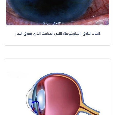
الماء الأزرق (الجلوكوما): اللص الصامت الذي يسرق البصر