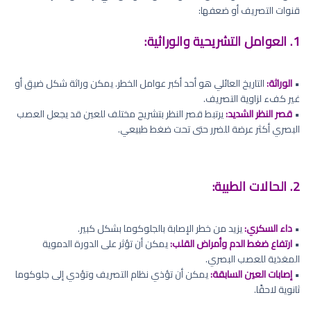
قنوات التصريف أو ضعفها:
1. العوامل التشريحية والوراثية:
•
الوراثة:
التاريخ العائلي هو أحد أكبر عوامل الخطر. يمكن وراثة شكل ضيق أو
غير كفء لزاوية التصريف.
•
قصر النظر الشديد:
يرتبط قصر النظر بتشريح مختلف للعين قد يجعل العصب
البصري أكثر عرضة للضرر حتى تحت ضغط طبيعي.
2. الحالات الطبية:
•
داء السكري:
يزيد من خطر الإصابة بالجلوكوما بشكل كبير.
•
ارتفاع ضغط الدم وأمراض القلب:
يمكن أن تؤثر على الدورة الدموية
المغذية للعصب البصري.
•
إصابات العين السابقة:
يمكن أن تؤذي نظام التصريف وتؤدي إلى جلوكوما
ثانوية لاحقًا.