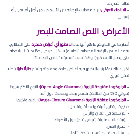
نظام التصريف.
•
الانتماء العرقي:
تزيد معدلات الإصابة بين الأشخاص من أصل أفريقي أو
إسباني.
الأعراض: اللص الصامت للبصر
أخطر ما في الجلوكوما هو أنها غالبًا
لا تظهر أي أعراض مبكرة
على الإطلاق.
يفقد المريض الرؤية المحيطية (الجانبية) بشكل تدريجي جدًا بحيث لا يلاحظه
حتى يصبح التلف كبيرًا. وهذا سبب تسميته "باللص الصامت".
لكن هناك نوعًا رئيسيًا تظهر فيه أعراض حادة ومفاجئة وتعتبر
طارئًا طبيًا
يتطلب
تدخل فوري:
•
الجلوكوما مفتوحة الزاوية (Open-Angle Glaucoma):
النوع الأكثر شيوعًا
(حوالي 90% من الحالات)، يتقدم ببطء وبصمت دون ألم.
•
الجلوكوما مغلقة الزاوية (Angle-Closure Glaucoma):
نادرة ولكنها
خطيرة، وتظهر أعراضها فجأة وتشمل:
- ألم شديد في العين والرأس.
- رؤية هالات ملونة (قوس قزح) حول الأضواء.
- احمرار العين.
- الغثيان والقيء (بسبب شدة الألم).