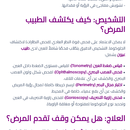
- تشويش مفاجئ في الرؤية أو فقدانها.
التشخيص: كيف يكتشف الطبيب
المرض؟
لا يمكن الاعتماد على فحص قوة النظر العادي (فحص النظارات) لاكتشاف
الجلوكوما. التشخيص الدقيق يتطّلب فحصًا شاملاً للعين لدى
طبيب
عيون
يشمل:
•
قياس ضغط العين (Tonometry):
لقياس مستوى الضغط داخل العين.
•
فحص العصب البصري (Ophthalmoscopy):
لفحص شكل ولون العصب
البصري والكشف عن أي علامات للتلف.
•
اختبار مجال البصر (Perimetry):
لرسم خريطة كاملة لمجال رؤية المريض
والكشف عن أي بقع عمياء، خاصة في المحيط.
•
فحص زاوية التصريف (Gonioscopy):
لفحص زاوية التصريف في العين
وتحديد نوع الجلوكوما (مفتوحة أو مغلقة الزاوية).
العلاج: هل يمكن وقف تقدم المرض؟