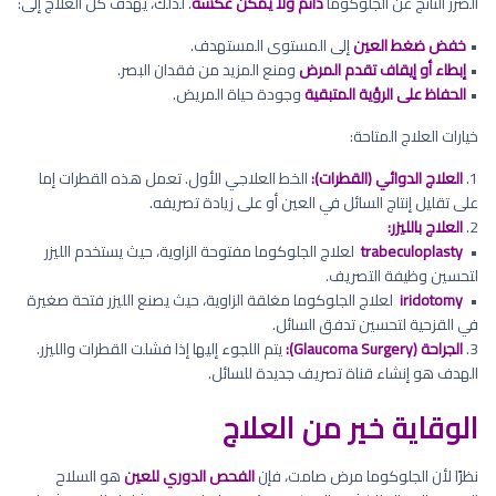
الضرر الناتج عن الجلوكوما
دائم ولا يمكن عكسه
. لذلك، يهدف كل العلاج إلى:
•
خفض ضغط العين
إلى المستوى المستهدف.
•
إبطاء أو إيقاف تقدم المرض
ومنع المزيد من فقدان البصر.
•
الحفاظ على الرؤية المتبقية
وجودة حياة المريض.
خيارات العلاج المتاحة:
1.
العلاج الدوائي (القطرات):
الخط العلاجي الأول. تعمل هذه القطرات إما
على تقليل إنتاج السائل في العين أو على زيادة تصريفه.
2.
العلاج بالليزر:
•
trabeculoplasty
لعلاج الجلوكوما مفتوحة الزاوية، حيث يستخدم الليزر
لتحسين وظيفة التصريف.
•
iridotomy
لعلاج الجلوكوما مغلقة الزاوية، حيث يصنع الليزر فتحة صغيرة
في القزحية لتحسين تدفق السائل.
3.
الجراحة (Glaucoma Surgery):
يتم اللجوء إليها إذا فشلت القطرات والليزر.
الهدف هو إنشاء قناة تصريف جديدة للسائل.
الوقاية خير من العلاج
نظرًا لأن الجلوكوما مرض صامت، فإن
الفحص الدوري للعين
هو السلاح