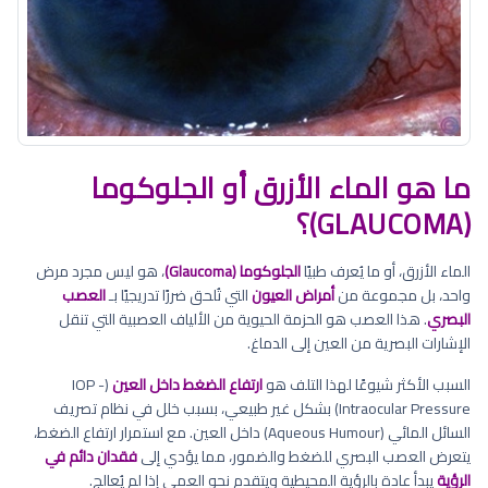
ما هو الماء الأزرق أو الجلوكوما
(GLAUCOMA)؟
الماء الأزرق، أو ما يُعرف طبيًا
الجلوكوما (Glaucoma)
، هو ليس مجرد مرض
واحد، بل مجموعة من
أمراض العيون
التي تُلحق ضررًا تدريجيًا بـ
العصب
البصري
. هذا العصب هو الحزمة الحيوية من الألياف العصبية التي تنقل
الإشارات البصرية من العين إلى الدماغ.
السبب الأكثر شيوعًا لهذا التلف هو
ارتفاع الضغط داخل العين
(IOP -
Intraocular Pressure) بشكل غير طبيعي، بسبب خلل في نظام تصريف
السائل المائي (Aqueous Humour) داخل العين. مع استمرار ارتفاع الضغط،
يتعرض العصب البصري للضغط والضمور، مما يؤدي إلى
فقدان دائم في
الرؤية
يبدأ عادة بالرؤية المحيطية ويتقدم نحو العمى إذا لم يُعالج.