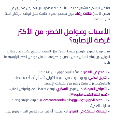
أما عن التسمية الشعبية "الماء الأزرق"، فمصدرها أن المريض قد يرى في
بعض الأحيان
هالات زرقاء
حول مصادر الضوء، خاصة خلال نوبات الارتفاع الحادّ
في الضغط.
الأسباب وعوامل الخطر: من الأكثر
عُرضة للإصابة؟
بينما يرتبط المرض بارتفاع ضغط العين، فإن السبب الدقيق يكمن في اختلال
التوازن بين إنتاج السائل داخل العين وتصريفه. تشمل عوامل الخطر الرئيسية ما
يلي:
•
التقدم في العمر:
خاصةً الأفراد فوق سن 60 عامًا.
•
التاريخ العائلي:
وجود قريب من الدرجة الأولى (أب، أم، أخ، أخت) مصاب
بالجلوكوما يزيد بشكل كبير من احتمالية الإصابة.
•
الأمراض المزمنة:
مثل مرض
السكري
، ارتفاع ضغط الدم، وأمراض القلب.
•
قصر النظر الشديد (Myopia).
•
استخدام الكورتيكوستيرويدات (Corticosteroids)
لفترات طويلة (خاصة
قطرات العين).
•
الإصابات السابقة في العين:
التي يمكن أن تغير من تشريح العين وتؤثر على