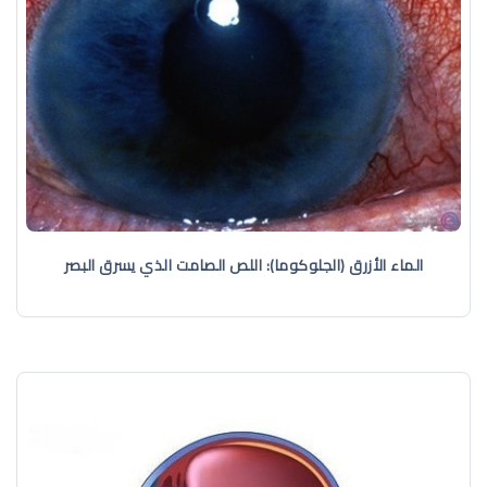
الماء الأزرق (الجلوكوما): اللص الصامت الذي يسرق البصر