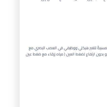
ء مسببةً لتغير هيكلي ووظيفي في العصب البصري مع
ز للمياه الزرقاء عندما تتفاقم الأذية ، وجود ارتفاع في ضغط العين لأعلى من ٢١ ملم زئبقي أو بدون ارتفاع لضغط العين ( مياه زرقاء مع ضغط عين