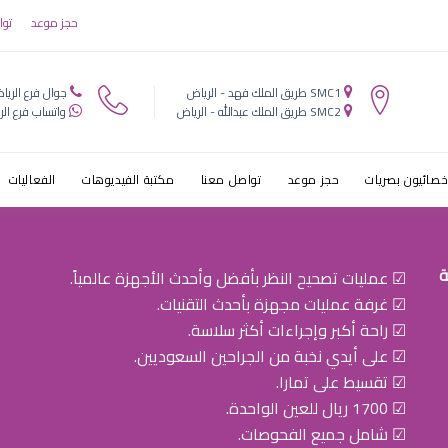
حجز موعد
توا
SMC1 طريق الملك فهد - الرياض
جوال فرع الريا
SMC2 طريق الملك عبدالله - الرياض
واتساب فرع الر
خصائيون بصريات
حجز موعد
تواصل معنا
مكتبة الفيديوهات
الفعاليات
ة
☑ عمليات تصحيح النظر بأفضل وأحدث الأجهزة عالمياً.
☑ غرفة عمليات مجهزة بأحدث التقنيات.
☑ راحة أكبر وإجراءات أكثر سلاسة.
☑ على أيدي نخبة من الجراحين السعوديين.
☑ تقسيط على تمارا.
☑ 1700 ريال للعين الواحدة.
☑ شامل جميع الفحوصات.