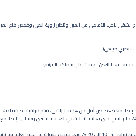
ي، فيتم مراقبة لصيقة لضغط العين والعصب البصري.
- يمكن معالجة المرضى ذوي الضغط العالي أعلى من 24 ملم زئبقي حتى بغياب التبدلات في العصب ا
9.5 % وبعد العلاج تنخفض إلى 4.4 %.