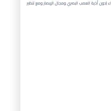
من ٢١ ملم زئبقي دون وجود مياه زرقاء (دون أذية العصب البصري ومجال الإبصار ومع تنظير