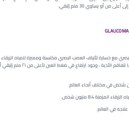
 من أو يساوي 30 ملم زئبقي.
البصري مع خسارة لألياف العصب البصري مكتسبة ومميزة للمياه الزرقا
تغيرات وفقد في مجال الإبصار ممي
المزمنة 8.4 مليون شخص.
علاجه في العالم.