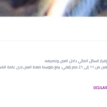
إفراز السائل المائي داخل العين وتصريفه.
عامة الناس 16 ملم زئبقي.