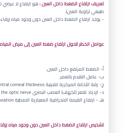
تعريف ارتفاع الضغط داخل العين :
طبيعي لزاوية العين).
- يوجد ارتفاع الضغط داخل العين دون وجود مياه زرقاء في حوالي ٤ إلى ٧ ٪ من الأفراد الأك
عوامل الخطر لتحول ارتفاع ضغط العين إلى مرض المياه زر
أ‌- الضغط المرتفع داخل العين.
ب‌- عامل التقدم بالعمر.
ج- رقة الثخانة المركزية للقرنية Central corneal thickness.
د- ازدياد تقعر (تكهف) العصب البصري Cupping of the optic nerve.
هـ - ارتفاع القيمة الانحرافية المعيارية النمطية Pattern Standard Deviation في فحص مجال الإبصار Visual field.
تشخيص ارتفاع الضغط داخل العين دون وجود مياه زرقاء