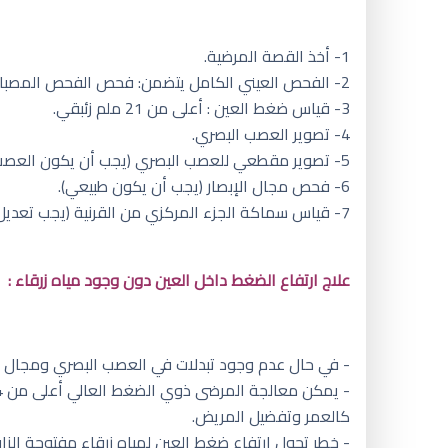
1- أخذ القصة المرضية.
2- الفحص العيني الكامل يتضمن: فحص الفحص المصباح الشقي للجزء الأمامي من العين وتنظير زاوية العين وفحص قاع العين مع فحص العصب البصري.
3- قياس ضغط العين : أعلى من 21 ملم زئبقي.
4- تصوير العصب البصري.
5- تصوير مقطعي للعصب البصري (يجب أن يكون العصب البصري طبيعي).
6- فحص مجال الإبصار (يجب أن يكون طبيعي).
7- قياس سماكة الجزء المركزي من القرنية (يجب تعديل قيمة ضغط العين اعتمادًا على سماكة القرنية).
علاج ارتفاع الضغط داخل العين دون وجود مياه زرقاء :
- في حال عدم وجود تبدلات في العصب البصري ومجال الإبصار مع ضغط عين أقل من 24 ملم زئبق
كالعمر وتفضيل المريض.
- خطر تحول ارتفاع ضغط العين لمياه زرقاء مفتوحة الزاوية: تتراوح بين 10 إلى 20 %، وبعد خمس سنوات من عدم العلاج قد ترتفع النسبة إلى 