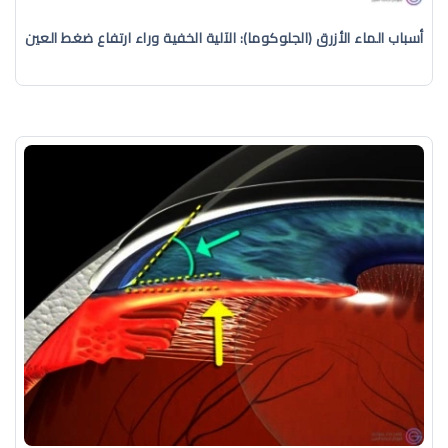
أسباب الماء الأزرق (الجلوكوما): الآلية الخفية وراء ارتفاع ضغط العين