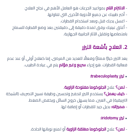
-
الالتزام التام
بمواعيد الجرعات هو العامل الأهم في نجاح العلاج.
- أخبر طبيبك عن جميع الأدوية الأخرى التي تتناولها.
- اغسل يديك قبل وبعد استخدام القطرات.
- ‏أغلق عينيك برفق لمدة دقيقة إلى دقيقتين بعد وضع القطرة للسماح
بامتصاصها وتقليل الآثار الجانبية الجهازية.
2. العلاج بأشعة الليزر
يعد الليزر خيارًا ممتازًا وفعالًا للعديد من المرضى، إما كعلاج أولي أو عند عدم
فعالية القطرات. هو إجراء
سريع وغير مؤلم
يتم في عيادة الطبيب.
•
ليزر trabeculoplasty:
-
لمن؟
علاج
الجلوكوما مفتوحة الزاوية
.
-
كيف يعمل؟
يستخدم الليزر لتحفيز وتحسين وظيفة نسيج التصريف (الشبكة
التربيقية) في العين، مما يسهل خروج السائل ويخفض الضغط.
-
مميزاته:
بديل جيد للقطرات أو إضافة لها.
•
ليزر iridotomy:
-
لمن؟
علاج
الجلوكوما مغلقة الزاوية
أو لمنع نوباتها الحادة.