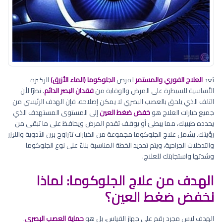
يُعد
العلاج الفوري والمستمر
لمرض
الجلوكوما (الماء الأزرق)
الركيزة
الأساسية للسيطرة على المرض والوقاية من
فقدان البصر الدائم
. نظرًا لأن
التلف الذي يلحق بالعصب البصري لا يمكن إصلاحه، فإن الهدف الرئيسي من
جميع خيارات العلاج هو
خفض ضغط العين
إلى المستوى المستهدف الذي
يحدده طبيبك، مما يبطئ أو يوقف تقدم المرض ويحافظ على ما تبقى من
رؤيتك. يشمل علاج الجلوكوما مجموعة من الخيارات تتراوح بين الأدوية والليزر
والتدخلات الجراحية، ويتم تحديد الخطة المناسبة بناءً على نوع الجلوكوما
وشدتها واستجابتك للعلاج.
الهدف من علاج الجلوكوما: لماذا
نخفض ضغط العين؟
الهدف ليس مجرد رقم على جهاز القياس، بل هو
حماية العصب البصري
.