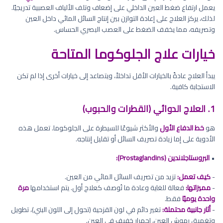
يعمل ارتفاع ضغط العين الداخلي على إضعاف وتلف الألياف العصبية تدريجيًا.
لذلك، يركز العلاج على إعادة التوازن بين إنتاج السائل المائي داخل العين
وتصريفه، مما يخفف الضغط على العصب البصري الحساس.
خيارات علاج الجلوكوما المتاحة
يبدأ العلاج عادةً بالخيارات الأقل تداخلاً، ويتصاعد إلى خيارات أخرى إذا لم تكن
الاستجابة كافية.
1. العلاج الدوائي (القطرات والحبوب)
هو
خط الدفاع الأول
والأكثر شيوعًا للسيطرة على الجلوكوما. تعمل هذه
الأدوية على إما زيادة تصريف السائل أو تقليل إنتاجه.
•
البروستاجلاندين (Prostaglandins):
-
كيف تعمل:
تزيد من تصريف السائل المائي من العين.
-
مميزاتها:
فعالة للغاية وعادة ما تُوصف كعلاج أول. يتم استخدامها
مرة
واحدة يوميًا
فقط.
-
أثار جانبية محتملة:
تغير دائم في لون القزحية (تحول إلى اللون البني)، تطويل
وتغميق رموش العين، احمرار خفيف في العين.