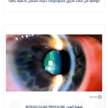
الوقاية من الماء الأزرق (الجلوكوما): دليلك الشامل لحماية بصرك
ضغط العين INTRAOCULAR PRESSURE