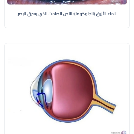
الماء الأزرق (الجلوكوما): اللص الصامت الذي يسرق البصر