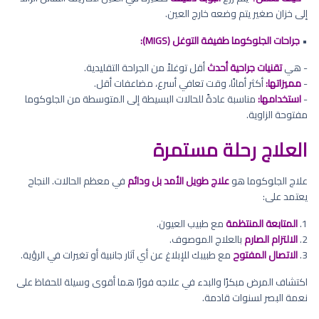
إلى خزان صغير يتم وضعه خارج العين.
•
جراحات الجلوكوما طفيفة التوغل (MIGS):
- هي
تقنيات جراحية أحدث
أقل توغلاً من الجراحة التقليدية.
-
مميزاتها:
أكثر أمانًا، وقت تعافي أسرع، مضاعفات أقل.
-
استخدامها:
مناسبة عادةً للحالات البسيطة إلى المتوسطة من الجلوكوما
مفتوحة الزاوية.
العلاج رحلة مستمرة
علاج الجلوكوما هو
علاج طويل الأمد بل ودائم
في معظم الحالات. النجاح
يعتمد على:
1.
المتابعة المنتظمة
مع طبيب العيون.
2.
الالتزام الصارم
بالعلاج الموصوف.
3.
الاتصال المفتوح
مع طبيبك للإبلاغ عن أي آثار جانبية أو تغيرات في الرؤية.
اكتشاف المرض مبكرًا والبدء في علاجه فورًا هما أقوى وسيلة للحفاظ على
نعمة البصر لسنوات قادمة.