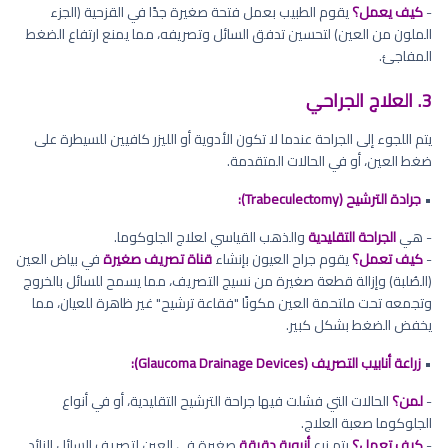
-
كيف يعمل؟
يقوم الطبيب بعمل فتحة صغيرة جدًا في القزحية (الجزء
الملون من العين) لتحسين تدفق السائل وتصريفه، مما يمنع ارتفاع الضغط
المفاجئ.
3. العلاج الجراحي
يتم اللجوء إلى الجراحة عندما لا تكون الأدوية أو الليزر كافيين للسيطرة على
ضغط العين، أو في الحالات المتقدمة.
•
جرادة الترشيح (Trabeculectomy):
- هي
الجراحة التقليدية
والذهب القياسي لعلاج الجلوكوما.
-
كيف تعمل؟
يقوم جراح العيون بإنشاء
قناة تصريف صغيرة
في بياض العين
(الصُلبة) وإزالة قطعة صغيرة من نسيج التصريف، مما يسمح للسائل بالخروج
وتجمعه تحت ملتحمة العين مكونًا "فقاعة ترشيح" غير ظاهرة للعيان، مما
يخفض الضغط بشكل كبير.
•
زراعة أنابيب التصريف (Glaucoma Drainage Devices):
-
لمن؟
الحالات التي فشلت فيها جراحة الترشيح التقليدية، أو في أنواع
الجلوكوما صعبة العلاج.
-
كيف تعمل؟
يتم زرع
أنبوبة دقيقة
صغيرة في العين لتصريف السائل الزائد