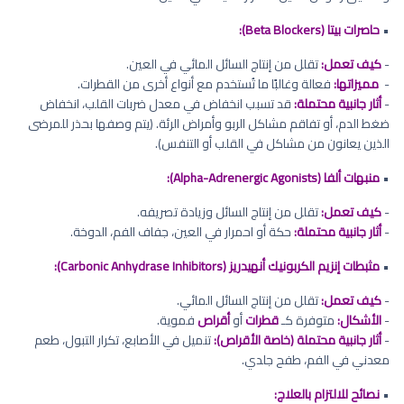
•
حاصرات بيتا (Beta Blockers):
-
كيف تعمل:
تقلل من إنتاج السائل المائي في العين.
-
مميزاتها:
فعالة وغالبًا ما تُستخدم مع أنواع أخرى من القطرات.
-
أثار جانبية محتملة:
قد تسبب انخفاض في معدل ضربات القلب، انخفاض
ضغط الدم، أو تفاقم مشاكل الربو وأمراض الرئة. (يتم وصفها بحذر للمرضى
الذين يعانون من مشاكل في القلب أو التنفس).
•
منبهات ألفا (Alpha-Adrenergic Agonists):
-
كيف تعمل:
تقلل من إنتاج السائل وزيادة تصريفه.
-
أثار جانبية محتملة:
حكة أو احمرار في العين، جفاف الفم، الدوخة.
•
مثبطات إنزيم الكربونيك أنهيدريز (Carbonic Anhydrase Inhibitors):
-
كيف تعمل:
تقلل من إنتاج السائل المائي.
-
الأشكال:
متوفرة كـ
قطرات
أو
أقراص
فموية.
-
أثار جانبية محتملة (خاصة الأقراص):
تنميل في الأصابع، تكرار التبول، طعم
معدني في الفم، طفح جلدي.
•
نصائح للالتزام بالعلاج: