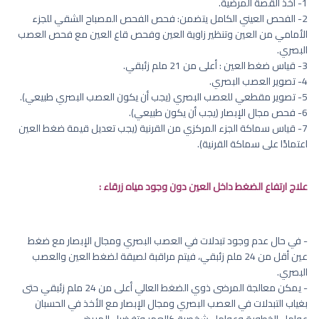
1- أخذ القصة المرضية.
2- الفحص العيني الكامل يتضمن: فحص الفحص المصباح الشقي للجزء
الأمامي من العين وتنظير زاوية العين وفحص قاع العين مع فحص العصب
البصري.
3- قياس ضغط العين : أعلى من 21 ملم زئبقي.
4- تصوير العصب البصري.
5- تصوير مقطعي للعصب البصري (يجب أن يكون العصب البصري طبيعي).
6- فحص مجال الإبصار (يجب أن يكون طبيعي).
7- قياس سماكة الجزء المركزي من القرنية (يجب تعديل قيمة ضغط العين
اعتمادًا على سماكة القرنية).
علاج ارتفاع الضغط داخل العين دون وجود مياه زرقاء :
- في حال عدم وجود تبدلات في العصب البصري ومجال الإبصار مع ضغط
عين أقل من 24 ملم زئبقي، فيتم مراقبة لصيقة لضغط العين والعصب
البصري.
- يمكن معالجة المرضى ذوي الضغط العالي أعلى من 24 ملم زئبقي حتى
بغياب التبدلات في العصب البصري ومجال الإبصار مع الأخذ في الحسبان
عوامل الخطورة وعوامل شخصية كالعمر وتفضيل المريض.