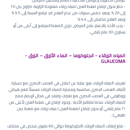
- خطر تحول ارتفاع ضغط العين لمياه زرقاء مفتوحة الزاوية: تتراوح بين 10
إلى 20 %، وبعد خمس سنوات من عدم العلاج قد ترتفع النسبة إلى 9.5 %
وبعد العلاج تنخفض إلى 4.4 %.
- يجب الأخذ بالاعتبار علاج المرضى ذوي الضغط المرتفع إلى أعلى من أو
يساوي 30 ملم زئبقي.
المياه الزرقاء - الجلوكوما – الماء الأزرق – الزرق -
GLAUCOMA
تعريف المياه الزرقاء: هو عبارة عن اعتلال في العصب البصري مع خسارة
لألياف العصب البصري مكتسبة ومميزة للمياه الزرقاء مسببةً لتغير هيكلي
ووظيفي في العصب البصري مع تغيرات وفقد في مجال الإبصار مميز
للمياه الزرقاء عندما تتفاقم الأذية ، وجود ارتفاع في ضغط العين لأعلى من
٢١ ملم زئبقي أو بدون ارتفاع لضغط العين ( مياه زرقاء مع ضغط عين
طبيعي) .
- تبلغ إصابات المياه الزرقاء (الجلوكوما) حوالي 60 مليون شخص في مختلف