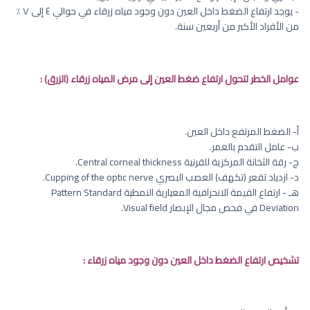
- يوجد ارتفاع الضغط داخل العين دون وجود مياه زرقاء في حوالي ٤ إلى ٧ ٪
من الأفراد الأكبر من أربعين سنة.
عوامل الخطر لتحول ارتفاع ضغط العين إلى مرض المياه زرقاء (الزرق) :
أ‌- الضغط المرتفع داخل العين.
ب‌- عامل التقدم بالعمر.
ج- رقة الثخانة المركزية للقرنية Central corneal thickness.
د- ازدياد تقعر (تكهف) العصب البصري Cupping of the optic nerve.
هـ - ارتفاع القيمة الانحرافية المعيارية النمطية Pattern Standard
Deviation في فحص مجال الإبصار Visual field.
تشخيص ارتفاع الضغط داخل العين دون وجود مياه زرقاء :