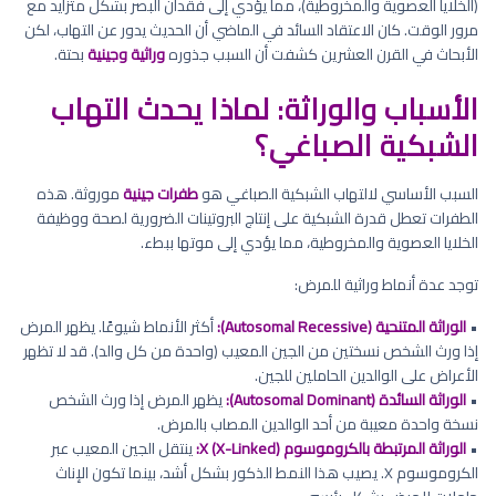
(الخلايا العصوية والمخروطية)، مما يؤدي إلى فقدان البصر بشكل متزايد مع
مرور الوقت. كان الاعتقاد السائد في الماضي أن الحديث يدور عن التهاب، لكن
الأبحاث في القرن العشرين كشفت أن السبب جذوره
وراثية وجينية
بحتة.
الأسباب والوراثة: لماذا يحدث التهاب
الشبكية الصباغي؟
السبب الأساسي لالتهاب الشبكية الصباغي هو
طفرات جينية
موروثة. هذه
الطفرات تعطل قدرة الشبكية على إنتاج البروتينات الضرورية لصحة ووظيفة
الخلايا العصوية والمخروطية، مما يؤدي إلى موتها ببطء.
توجد عدة أنماط وراثية للمرض:
•
الوراثة المتنحية (Autosomal Recessive):
أكثر الأنماط شيوعًا. يظهر المرض
إذا ورث الشخص نسختين من الجين المعيب (واحدة من كل والد). قد لا تظهر
الأعراض على الوالدين الحاملين للجين.
•
الوراثة السائدة (Autosomal Dominant):
يظهر المرض إذا ورث الشخص
نسخة واحدة معيبة من أحد الوالدين المصاب بالمرض.
•
الوراثة المرتبطة بالكروموسوم X (X-Linked):
ينتقل الجين المعيب عبر
الكروموسوم X. يصيب هذا النمط الذكور بشكل أشد، بينما تكون الإناث