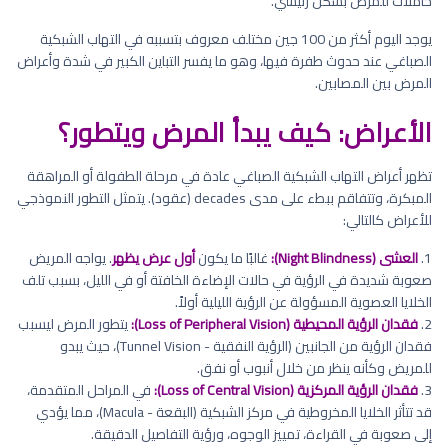
حاملات للمرض بشكل رئيسي.
يوجد اليوم أكثر من 100 جين مختلف معروف بتسببه في التهاب الشبكية
الصباغي عند حدوث طفرة فيها، وهو ما يفسر التباين الكبير في شدة وأعراض
المرض بين المصابين.
الأعراض: كيف يبدأ المرض ويتطور؟
تظهر أعراض التهاب الشبكية الصباغي عادة في مرحلة الطفولة أو المراهقة
المبكرة، وتتفاقم ببطء على مدى decades (عقود). يتمثل التطور النموذجي
للأعراض كالتالي:
1.
العشى (Night Blindness):
غالبًا ما يكون
أول عرض يظهر
. يواجه المريض
صعوبة شديدة في الرؤية في حالات الإضاءة الخافتة أو في الليل، بسبب تلف
الخلايا العصوية المسؤولة عن الرؤية الليلية أولاً.
2.
فقدان الرؤية المحيطية (Loss of Peripheral Vision):
يتطور المرض ليسبب
فقدان الرؤية من الجانبين (الرؤية النفقية - Tunnel Vision)، حيث يبدو
للمريض وكأنه ينظر من خلال أنبوب أو نفق.
3.
فقدان الرؤية المركزية (Loss of Central Vision):
في المراحل المتقدمة،
قد تتأثر الخلايا المخروطية في مركز الشبكية (البقعة - Macula)، مما يؤدي
إلى صعوبة في القراءة، تمييز الوجوه، ورؤية التفاصيل الدقيقة.