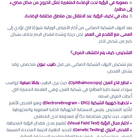
4. ‏
صعوبة في الرؤية تحت الإضاءة المتغيرة (مثل الخروج من مكان مضيء
إلى مظلم).
5. ‏
بطء في تكيف الرؤية عند الانتقال بين مناطق مختلفة الإضاءة.
يعد التهاب الشبكية الصباغي من أكثر الأمراض الوراثية شيوعًا التي تؤدي إلى
العمى مع التقدم في العمر
، لكن درجة وشدة فقدان البصر تختلف بشكل
كبير من شخص لآخر.
التشخيص: كيف يتم اكتشاف المرض؟
يتم تشخيص التهاب الشبكية الصباغي من قبل
طبيب عيون
متخصص، وقد
يشمل الفحص:
•
تنظير قاع العين (Ophthalmoscopy):
حيث يرى الطبيب
بقعًا صبغية
(رواسب
سوداء تشبه خلايا العظام) في شبكية العين، وهي العلامة المميزة التي
أعطت المرض اسمه.
•
تخطيط كهربية الشبكية (Electroretinogram - ERG):
وهو الفحص الأهم
لتأكيد التشخيص. يقيس الاستجابة الكهربائية للخلايا العصوية والمخروطية
للضوء، حيث تكون منخفضة جدًا أو معدومة لدى المصابين.
•
اختبار مجال الرؤية (Visual Field Test):
لتقييم مدى فقدان الرؤية المحيطية.
•
الفحص الجيني (Genetic Testing):
لتحديد الطفرة الجينية المحددة المسببة
للمرض، مما يساعد في فهم نمط الوراثة وتقديم الاستشارة الوراثية.