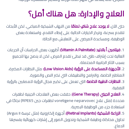
العلاج والإدارة: هل هناك أمل؟
حتى الآن،
لا يوجد علاج شافٍ تمامًا
من التهاب الشبكية الصباغي. لكن الأبحاث
تتقدم بسرعة، وتركز الخيارات الحالية على إبطاء التقدم، واستعادة بعض
الوظيفة، ومساعدة المرضى على التعايش مع الحالة:
1.
فيتامين أ بالاتيد (Vitamin A Palmitate):
أظهرت بعض الدراسات أن الجرعات
العالية تحت إشراف طبي قد تبطئ تقدم المرض، لكن لا ينصح بها للجميع
بسبب الآثار الجانبية المحتملة.
2.
الأجهزة المساعدة على الرؤية (Low Vision Aids):
مثل النظارات المكبرة،
المناظير الخاصة، والبرامج والتطبيقات التي تكبر النص والصورة.
3.
النظارات الطبية الخاصة
التي تعمل على تكبير مجال الرؤية للمصابين بالرؤية
النفقية.
4.
العلاج الجيني (Gene Therapy):
حققت بعض العلاجات الجينية لطفرات
محددة (مثل علاج voretigene neparvovec لطفرات جين RPE65) نجاحًا في
استعادة جزء من الوظيفة البصرية.
5.
الزراعة الشبكية (Retinal Implants):
أجهزة إلكترونية (مثل غرسة Argus II)
تحاول محاكاة وظيفة الشبكية وتحويل الصور إلى إشارات كهربائية يفسرها
الدماغ.