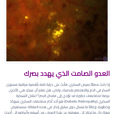
العدو الصامت الذي يهدد بصرك
إذا كنتَ مصابًا بمرض السكري، فأنتَ على دراية تامة بأهمية مراقبة مستوى
السكر في الدم والاهتمام بقدميك. ولكن، هل تعلم أن عينيكِ هي الأخرى
عرضة لمضاعفات خطيرة قد تؤدي إلى فقدان البصر؟ اعتلال الشبكية
السكري (Diabetic Retinopathy) هو أحد أكثر مضاعفات السكري شيوعًا
وخطورة، وغالبًا ما يتسلل دون سابق إنذار. في هذه المقالة، سنستعرض
معكَ كل ما تحتاج إلى معرفته عن هذا المرض: من أسبابه وأعراضه إلى أحدث