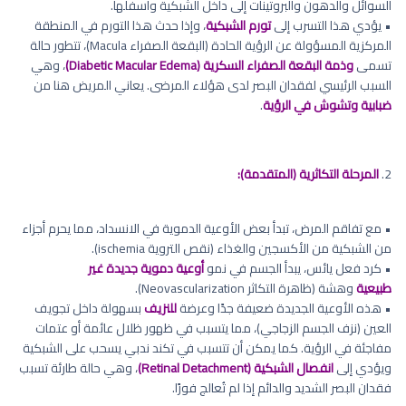
السوائل والدهون والبروتينات إلى داخل الشبكية وأسفلها.
• يؤدي هذا التسرب إلى
تورم الشبكية
، وإذا حدث هذا التورم في المنطقة
المركزية المسؤولة عن الرؤية الحادة (البقعة الصفراء Macula)، تتطور حالة
تسمى
وذمة البقعة الصفراء السكرية (Diabetic Macular Edema)
، وهي
السبب الرئيسي لفقدان البصر لدى هؤلاء المرضى. يعاني المريض هنا من
ضبابية وتشوش في الرؤية
.
2.
المرحلة التكاثرية (المتقدمة):
• مع تفاقم المرض، تبدأ بعض الأوعية الدموية في الانسداد، مما يحرم أجزاء
من الشبكية من الأكسجين والغذاء (نقص التروية ischemia).
• كرد فعل يائس، يبدأ الجسم في نمو
أوعية دموية جديدة غير
طبيعية
وهشة (ظاهرة التكاثر Neovascularization).
• هذه الأوعية الجديدة ضعيفة جدًا وعرضة
للنزيف
بسهولة داخل تجويف
العين (نزف الجسم الزجاجي)، مما يتسبب في ظهور ظلال عائمة أو عتمات
مفاجئة في الرؤية. كما يمكن أن تتسبب في تكند ندبي يسحب على الشبكية
ويؤدي إلى
انفصال الشبكية (Retinal Detachment)
، وهي حالة طارئة تسبب
فقدان البصر الشديد والدائم إذا لم تُعالج فورًا.