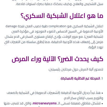
سبل التشخيص والعلاج، وكيف يمكنكَ حماية بصرك لسنوات قادمة.
ما هو اعتلال الشبكية السكري؟
اعتلال الشبكية السكري هو complication طبية تصيب العين نتيجة damage
الأوعية الدموية في النسيج الحساس للضوء الموجود في مؤخرة العين
(شبكية العين). مع مرور الوقت، يؤدي ارتفاع مستوى السكر في الدم بشكل
مزمن إلى إضعاف هذه الأوعية الدقيقة، مما يُطلق سلسلة من التغيرات التي
تهدد الرؤية.
كيف يحدث الضرر؟ الآلية وراء المرض
تتمحور آلية المرض حول مرحلتين رئيسيتين:
1.
المرحلة غير التكاثرية (المبكرة):
• هنا، تبدأ جدران الأوعية الدقيقة (الشعيرات الدموية) في الشبكية بالضعف
والتورم بسبب ارتفاع سكر الدم.
• تتشكل مناطق ضعيفة تسمى الـ
microaneurysms
، والتي قد تتسرب منها