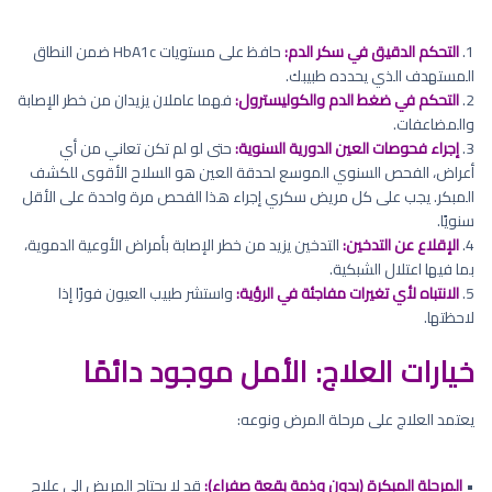
1.
التحكم الدقيق في سكر الدم:
حافظ على مستويات HbA1c ضمن النطاق
المستهدف الذي يحدده طبيبك.
2.
التحكم في ضغط الدم والكوليسترول:
فهما عاملان يزيدان من خطر الإصابة
والمضاعفات.
3.
إجراء فحوصات العين الدورية السنوية:
حتى لو لم تكن تعاني من أي
أعراض، الفحص السنوي الموسع لحدقة العين هو السلاح الأقوى للكشف
المبكر. يجب على كل مريض سكري إجراء هذا الفحص مرة واحدة على الأقل
سنويًا.
4.
الإقلاع عن التدخين:
التدخين يزيد من خطر الإصابة بأمراض الأوعية الدموية،
بما فيها اعتلال الشبكية.
5.
الانتباه لأي تغيرات مفاجئة في الرؤية:
واستشر طبيب العيون فورًا إذا
لاحظتها.
خيارات العلاج: الأمل موجود دائمًا
يعتمد العلاج على مرحلة المرض ونوعه:
•
المرحلة المبكرة (بدون وذمة بقعة صفراء):
قد لا يحتاج المريض إلى علاج