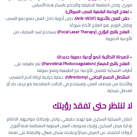
فوري، ولكن المتابعة الدقيقة والتحكم بالسكر هما الأساس.
•
لعلاج الوذمة البقعية (تسرب السوائل):
-
حقن العين بالأدوية (Anti-VEGF):
حقن أدوية داخل العين تمنع نمو التسرب
وتقلل التورم. هو العلاج الأكثر شيوعًا.
-
العلاج بالليزر البؤري (Focal Laser Therapy):
يستخدم لسد التسربات من
الأوعية الدموية.
•
للمرحلة التكاثرية (نمو أوعية دموية جديدة):
-
العلاج بالليزر المبعثر (Panretinal Photocoagulation):
يتم تطبيقه على
أطراف الشبكية لتقليص الأوعية غير الطبيعية ومنع نموها.
-
استئصال الجسم الزجاجي (Vitrectomy):
عملية جراحية لإزالة الدم المتسرب
والأندبة من منتصف العين، وتستخدم في الحالات المتقدمة مع نزيف حاد أو
انفصال شبكية.
لا تنتظر حتى تفقدَ رؤيتك
اعتلال الشبكية السكري هو تهديد حقيقي، ولكن بإمكانكَ مواجهته. الالتزام
بإدارة مرض السكري وإجراء فحوصات العين السنوية المنتظمة هما أقوى
أدواتك للكشف عن المرض مبكرًا وعلاجه بشكل فعال، والحفاظ على نعمة