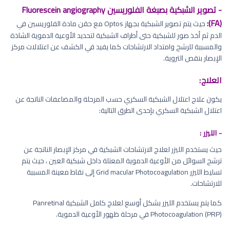
- تصوير الشبكية بصبغة الفلوريسين Fluorescein angiography
(FA):
حيث يتم تصوير الشبكية بجهاز Optos مع حقن مادة الفلوريسين في
الدم ثم أخذ صور للشبكية حتى أطراف الشبكية لتحديد الأوعية الدموية الشاذة
والمسببة للرشح وامتداد الارتشاحات كما يفيد في الكشف عن اعتلالات مركز
الإبصار بنقص التروية.
العلاج:
يكون علاج اعتلال الشبكية السكري حسب المرحلة والمضاعفات الناتجة عن
اعتلال الشبكية السكري بإحدى الطرق التالية:
- الليزر :
حيث يستخدم الليزر لعلاج الارتشاحات الشبكية في مركز الإبصار الناتجة عن
ترشح السوائل من الأوعية الدموية المعتلة داخل شبكية العين ، حيث يتم
تسليط الليزر Grid macular Photocoagulation إلى نقاط معينة المسببة
للارتشاحات.
كما يتم يستخدم الليزر بشكل أوسع لعلاج كامل الشبكية Panretinal
Photocoagulation (PRP) في مرحلة ظهور الأوعية الدموية.