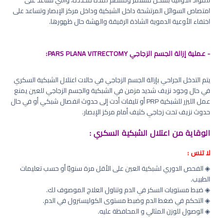
للمواد الدوائية بشكل مستمر ومنتظم لمدة محددة، والتي تساعد على
امتصاص السوائل المرتشحة داخل الشبكية وداخل مركز الإبصار وتساعد على
اختفاء الأوعية الدموية الشاذة الرقيقة والهشة حال ظهورها.
- عملية إزالة الجسم الزجاجي PARS PLANA VITRECTOMY:
يتم التدخل الجراحي بإزالة الجسم الزجاجي في حالات اعتلال الشبكية السكري
في حال وجود نزيف شديد مزمن في الشبكية والجسم الزجاجي للعين يمنع
عمل الليزر للشبكية PRP أو تليفات أدت إلى حدوث انفصال شبكي أو في حال
حدوث نزيف تحت زجاجي كثيف أمام مركز الإبصار.
الوقاية من اعتلال الشبكية السكري :
لا تنس :
◈ الفحص الدوري لشبكية العين على الأقل مرة سنويًا أو حسب تعليمات
الطبيب.
◈ ضبط مستويات السكر في الدم وتناول العلاج الموصوف لك.
◈ التحكم في ضغط الدم وضبط مستوى الكوليسترول في الدم.
◈ الوصول للوزن المثالي و المحافظة عليه.