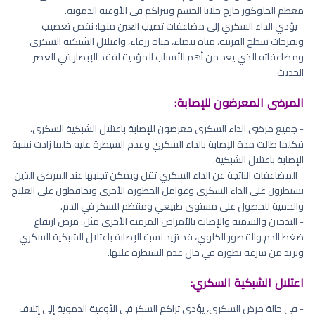
معظم الجلوكوز خارج خلايا الجسم ويتراكم في الأوعية الدموية.
- يؤدي الداء السكري إلى مضاعفات تصيب العين منها: نقص تعصيب
وتقرحات سطح القرنية، مياه بيضاء، مياه زرقاء، واعتلال الشبكية السكري
ومضاعفاته الذي يعد من أهم الأسباب المؤدية لفقد الإبصار في العصر
الحديث.
المرضى المعرضون للإصابة:
- جميع مرضى الداء السكري معرضون للإصابة باعتلال الشبكية السكري،
فكلما طالت مدة الإصابة بالداء السكري وعدم السيطرة عليه كلما زادت نسبة
الإصابة باعتلال الشبكية.
- المضاعفات الناتجة عن الداء السكري تقل ويمكن تجنبها عند المرضى الذين
يسيطرون على الداء السكري وعوامل الخطورة الأخرى ويحافظون على العلاج
والحمية للحصول على مستوى طبيعي ومنتظم للسكر في الدم.
- التدخين والسمنة والإصابة بالأمراض المزمنة الأخرى مثل: مرض ارتفاع
ضغط الدم والقصور الكلوي، قد تزيد نسبة الإصابة باعتلال الشبكية السكري
وتزيد من سرعة تطوره في حال عدم السيطرة عليها.
اعتلال الشبكية السكري:
- في حالة مرض السكري، يؤدي تراكم السكر في الأوعية الدموية إلى إتلاف