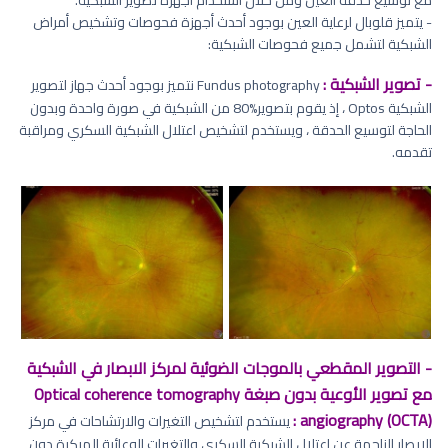
مع توسيع حدقة العين ومن خلال استخدام أجهزة تصوير الشبكية.
- يتميز قلوبال لرعاية العين بوجود أحدث أجهزة فحوصات وتشخيص أمراض
الشبكية لتشمل جميع فحوصات الشبكية:
- تصوير الشبكية :
Fundus photography نتميز بوجود أحدث جهاز لتصوير
الشبكية Optos ، إذ يقوم بتصوير%80 من الشبكية في صورة واحدة وبدون
الحاجة لتوسيع الحدقة ، ويستخدم لتشخيص اعتلال الشبكية السكري ومراقبة
تقدمه.
- التصوير المقطعي بالموجات الضوئية لمركز الابصار في الشبكية
مع تصوير الأوعية بدون صبغة Optical coherence tomography
angiography (OCTA) :
يستخدم لتشخيص التغيرات والارتشاحات في مركز
الإبصار الناجمة عن اعتلال الشبكية السكري والتغيرات الوعائية المبكرة دون