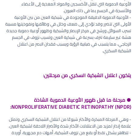
الأوعية الدموية التي تنقل الأكسجين والمواد المغذية إلى الأعضاء
والأنسجة في الجسم بما في ذلك العيون.
- الأوعية الدموية الدقيقة الموجودة في شبكية العين من بين الأوعية
الأولى التي تتضرر وقد تؤدي إلى ضعف وخلل في وظائفها ونفوذيتها مسببة
تسرب السوائل ورشح في مركز الإبصار والشبكية وظهور أوعية دموية جديدة
هشة غير سليمة تنزف بسرعة في شبكية العين وتسبب نزوف في الجسم
الزجاجي، مما يتسبب في ضبابية الرؤية ويسبب فقدان البصر من اعتلال
الشبكية السكري.
يتكون اعتلال الشبكية السكري من مرحلتين:
● مرحلة ما قبل ظهور الأوعية الدموية الشاذة
NONPROLIFERATIVE DIABETIC RETINOPATHY (NPDR):
- وهي المرحلة المبكرة والأكثر شيوعًا من اعتلال الشبكية السكري وتمثل
علامة إنذار لمزيد من الاعتلالات الأكثر شدة والأضرار اللاحقة لشبكية العين.
- تتظاهر بشكل نقط أو بقع من نزوف الشبكية، أمهات دم مجهرية، أوردة