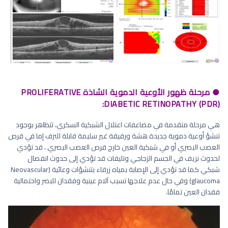
● مرحلة ظهور الأوعية الدموية الشاذة PROLIFERATIVE
DIABETIC RETINOPATHY (PDR):
هي مرحلة متقدمة في مضاعفات اعتلال الشبكية السكري، تتظاهر بوجود
تنشؤ أوعية دموية جديدة هشة ورقيقة غير سليمة قابلة للنزف إما في قرص
العصب البصري أو في شبكية العين خارج قرص العصب البصري ، قد تؤدي
لحدوث نزيف في الجسم الزجاجي وتليفات قد تؤدي إلى حدوث انفصال
شبكي كما قد تؤدي إلى الإصابة بمياه زرقاء بتنشؤات وعائية (Neovascular
glaucoma) وفي حال عدم علاجها تسبب آلام عينية وفقدان للبصر واحتمالية
فقدان العين تمامًا.