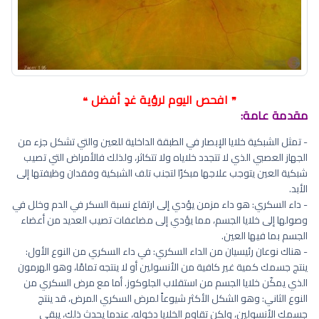
افحص اليوم لرؤية غدٍ أفضل
❝
❞
مقدمة عامة:
- تمثل الشبكية خلايا الإبصار في الطبقة الداخلية للعين والتي تشكل جزء من
الجهاز العصبي الذي لا تتجدد خلاياه ولا تتكاثر، ولذلك فالأمراض التي تصيب
شبكية العين يتوجب علاجها مبكرًا لتجنب تلف الشبكية وفقدان وظيفتها إلى
الأبد.
- داء السكري: هو داء مزمن يؤدي إلى ارتفاع نسبة السكر في الدم وخلل في
وصولها إلى خلايا الجسم، مما يؤدي إلى مضاعفات تصيب العديد من أعضاء
الجسم بما فيها العين.
- هناك نوعان رئيسيان من الداء السكري: في داء السكري من النوع الأول:
ينتج جسمك كمية غير كافية من الأنسولين أو لا ينتجه تمامًا، وهو الهرمون
الذي يمكّن خلايا الجسم من استقلاب الجلوكوز. أما مع مرض السكري من
النوع الثاني: وهو الشكل الأكثر شيوعاً لمرض السكري المرض، قد ينتج
جسمك الأنسولين، ولكن تقاوم الخلايا دخوله، عندما يحدث ذلك، يبقى