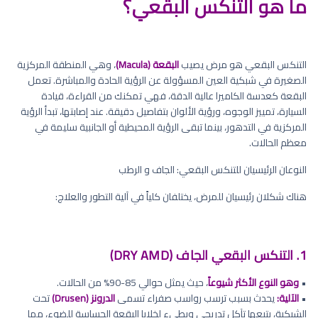
ما هو التنكس البقعي؟
التنكس البقعي هو مرض يصيب
البقعة (Macula)
، وهي المنطقة المركزية
الصغيرة في شبكية العين المسؤولة عن الرؤية الحادة والمباشرة. تعمل
البقعة كعدسة الكاميرا عالية الدقة، فهي تمكنك من القراءة، قيادة
السيارة، تمييز الوجوه، ورؤية الألوان بتفاصيل دقيقة. عند إصابتها، تبدأ الرؤية
المركزية في التدهور، بينما تبقى الرؤية المحيطية أو الجانبية سليمة في
معظم الحالات.
النوعان الرئيسيان للتنكس البقعي: الجاف و الرطب
هناك شكلان رئيسيان للمرض، يختلفان كلياً في آلية التطور والعلاج:
1. التنكس البقعي الجاف (DRY AMD)
•
وهو النوع الأكثر شيوعاً
، حيث يمثل حوالي 85-90% من الحالات.
•
الآلية:
يحدث بسبب ترسب رواسب صفراء تسمى
الدرونز (Drusen)
تحت
الشبكية، يتبعها تآكل تدريجي وبطيء لخلايا البقعة الحساسة للضوء، مما