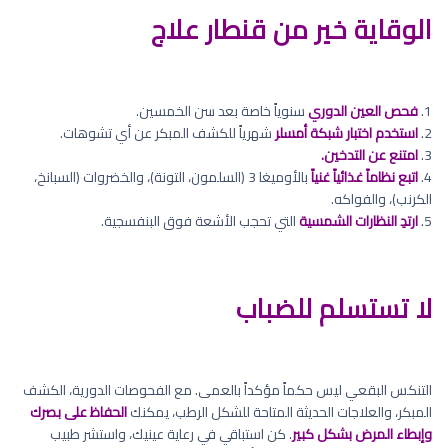
الوقاية خير من قنطار علاج
1.
فحص العين الدوري
سنوياً خاصة بعد سن الخمسين.
2.
استخدم اختبار شبكة أمسلر
شهرياً للكشف المبكر عن أي تشوهات.
3.
امتنع عن التدخين.
4.
اتبع نظاماً غذائياً غنياً
بالأوميغا 3 (السلمون، التونة)، والخضروات (السبانخ،
الكرنب)، والفواكه.
5.
ارتدِ النظارات الشمسية
التي تحجب الأشعة فوق البنفسجية.
لا تستسلم للضباب
التنكس البقعي ليس حكماً مؤكداً بالعمى. مع الفحوصات الدورية، الكشف
المبكر، والعلاجات الحديثة المتاحة للشكل الرطب، يمكنك
الحفاظ على بصرك
وإبطاء المرض بشكل كبير
. كن استباقي في رعاية عينيك، واستشر طبيب