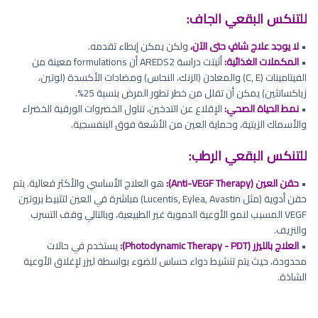
للتنكس البقعي الجاف:
•
لا يوجد علاج شافٍ حتى الآن،
ولكن يمكن إبطاء تقدمه.
•
المكملات الغذائية:
أثبتت دراسة AREDS2 أن formulations معينة من
الفيتامينات (C, E) والمعادن (الزنك، النحاس) ومضادات الأكسدة (لوتين،
زياكسانثين) يمكن أن تقلل من خطر تطور المرض بنسبة 25%.
•
نمط الحياة الصحي:
الإقلاع عن التدخين، تناول الخضروات الورقية الخضراء
والأسماك الزيتية، وحماية العين من الأشعة فوق البنفسجية.
للتنكس البقعي الرطب:
•
حقن العين (Anti-VEGF Therapy):
هو العلاج الأساسي والأكثر فعالية. يتم
حقن أدوية (مثل Lucentis, Eylea, Avastin) مباشرة في العين لتثبيط بروتين
VEGF المسبب لنمو الأوعية الدموية غير الطبيعية، وبالتالي وقف التسرب
والنزيف.
•
العلاج بالليزر (Photodynamic Therapy - PDT):
يستخدم في حالات
محدودة، حيث يتم تنشيط دواء حساس للضوء بواسطة ليزر لإغلاق الأوعية
الشاذة.