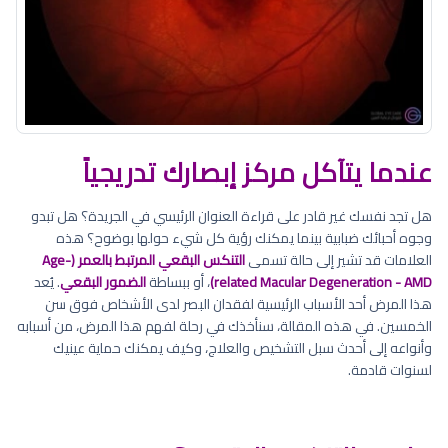
عندما يتآكل مركز إبصارك تدريجياً
هل تجد نفسك غير قادر على قراءة العنوان الرئيسي في الجريدة؟ هل تبدو
وجوه أحبائك ضبابية بينما يمكنك رؤية كل شيء حولها بوضوح؟ هذه
العلامات قد تشير إلى حالة تسمى
التنكس البقعي المرتبط بالعمر (Age-
related Macular Degeneration - AMD)
، أو ببساطة
الضمور البقعي
. يُعد
هذا المرض أحد الأسباب الرئيسية لفقدان البصر لدى الأشخاص فوق سن
الخمسين. في هذه المقالة، سنأخذك في رحلة لفهم هذا المرض، من أسبابه
وأنواعه إلى أحدث سبل التشخيص والعلاج، وكيف يمكنك حماية عينيك
لسنوات قادمة.