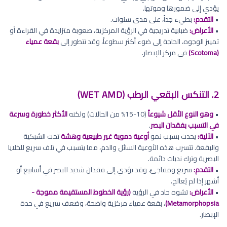
يؤدي إلى ضمورها وموتها.
•
التقدم:
بطيء جداً، على مدى سنوات.
•
الأعراض:
ضبابية تدريجية في الرؤية المركزية، صعوبة متزايدة في القراءة أو
تمييز الوجوه، الحاجة إلى ضوء أكثر سطوعاً، وقد تتطور إلى
بقعة عمياء
(Scotoma)
في مركز الإبصار.
2. التنكس البقعي الرطب (WET AMD)
•
وهو النوع الأقل شيوعاً
(10-15% من الحالات) ولكنه
الأكثر خطورة وسرعة
في التسبب بفقدان البصر
.
•
الآلية:
يحدث بسبب نمو
أوعية دموية غير طبيعية وهشة
تحت الشبكية
والبقعة. تتسرب هذه الأوعية السائل والدم، مما يتسبب في تلف سريع للخلايا
البصرية وترك ندبات دائمة.
•
التقدم:
سريع ومفاجئ، وقد يؤدي إلى فقدان شديد للبصر في أسابيع أو
أشهر إذا لم يُعالج.
•
الأعراض:
تشوه حاد في الرؤية
(رؤية الخطوط المستقيمة مموجة -
Metamorphopsia)
، بقعة عمياء مركزية واضحة، وضعف سريع في حدة
الإبصار.