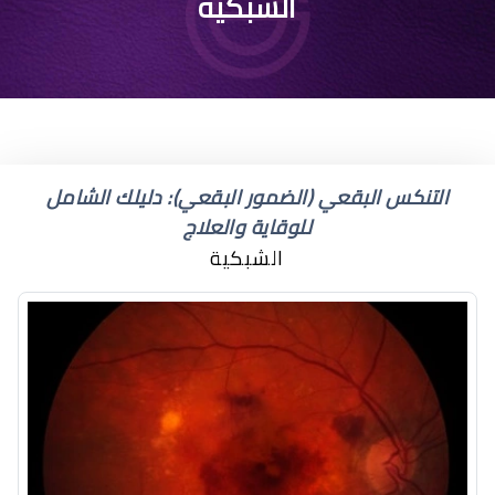
هل يوجد زراعة شبكية
الشبكية
العين
التنكس البقعي (الضمور البقعي): دليلك الشامل
للوقاية والعلاج
الشبكية