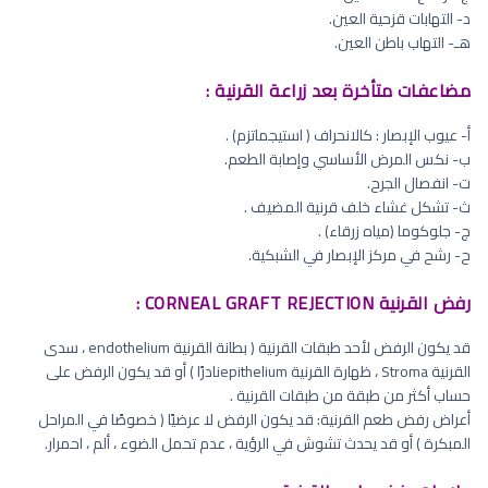
د- التهابات قزحية العين.
هـ- التهاب باطن العين.
مضاعفات متأخرة بعد زراعة القرنية :
أ‌- عيوب الإبصار : كالانحراف ( استيجماتزم) .
ب‌- نكس المرض الأساسي وإصابة الطعم.
ت‌- انفصال الجرح.
ث‌- تشكل غشاء خلف قرنية المضيف .
ج‌- جلوكوما (مياه زرقاء) .
ح‌- رشح في مركز الإبصار في الشبكية.
رفض القرنية CORNEAL GRAFT REJECTION :
قد يكون الرفض لأحد طبقات القرنية ( بطانة القرنية endothelium ، سدى
القرنية Stroma ، ظهارة القرنية epitheliumنادرًا ) أو قد يكون الرفض على
حساب أكثر من طبقة من طبقات القرنية .
أعراض رفض طعم القرنية: قد يكون الرفض لا عرضيًا ( خصوصًا في المراحل
المبكرة ) أو قد يحدث تشوش في الرؤية ، عدم تحمل الضوء ، ألم ، احمرار.