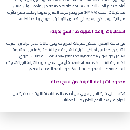
أمامية تضم الجزء البصري ، شريحة خلفية مصنعة من مادة البولي ميثيل
ميثاكريلات الطبية (PMMA) يتم وضع قرنية المتبرع بينهما وحلقة قفل دائرية
من التيتانيوم الذي يسهم في تحسين التوافق الحيوي والاحتفاظ به.
استطبابات زراعة القرنية من نسج بديلة:
في حالات الرفض المتكرر للقرنيات المزروعة وفي حالات تعذر إجراء زرع القرنية
التقليدي كما في أمراض القرنية الشديدة غير النشطة (كما في : متلازمة
ستيفن جونسون Stevens–Johnson syndrome ۔ أو حالات الحروق
الكيماوية الشديدة chemical burns) أو في بعض عيوب القرنية الوراثية، ويتم
الإجراء بشرط سلامة وظيفة الشبكية وسلامة العصب البصري.
محدوديات زراعة القرنية من نسج بديلة:
تعتمد على خبرة الجراح فهي من أصعب العمليات تقنيًا وتتطلب خبرة من
الجراح في هذا النوع الخاص من العمليات.