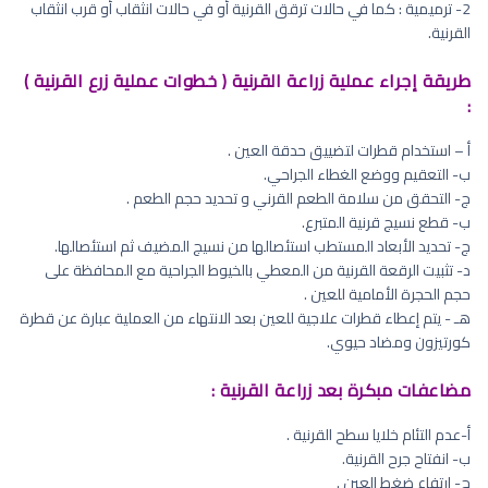
2- ترميمية : كما في حالات ترقق القرنية أو في حالات انثقاب أو قرب انثقاب
القرنية.
طريقة إجراء عملية زراعة القرنية ( خطوات عملية زرع القرنية )
:
أ – استخدام قطرات لتضييق حدقة العين .
ب- التعقيم ووضع الغطاء الجراحي.
ج- التحقق من سلامة الطعم القرني و تحديد حجم الطعم .
ب- قطع نسيج قرنية المتبرع.
ج- تحديد الأبعاد المستطب استئصالها من نسيج المضيف ثم استئصالها.
د- تثبيت الرقعة القرنية من المعطي بالخيوط الجراحية مع المحافظة على
حجم الحجرة الأمامية للعين .
هـ - يتم إعطاء قطرات علاجية للعين بعد الانتهاء من العملية عبارة عن قطرة
كورتيزون ومضاد حيوي.
مضاعفات مبكرة بعد زراعة القرنية :
أ-عدم التئام خلايا سطح القرنية .
ب- انفتاح جرح القرنية.
ج- ارتفاع ضغط العين .