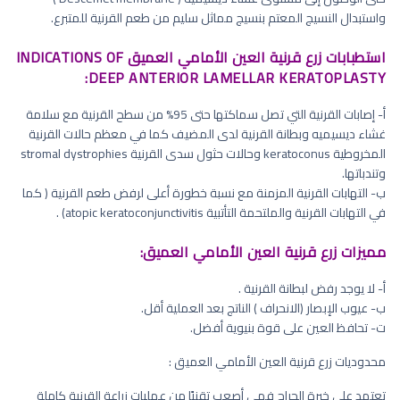
واستبدال النسيج المعتم بنسيج مماثل سليم من طعم القرنية للمتبرع.
استطبابات زرع قرنية العين الأمامي العميق INDICATIONS OF
DEEP ANTERIOR LAMELLAR KERATOPLASTY:
أ‌- إصابات القرنية التي تصل سماكتها حتى 95% من سطح القرنية مع سلامة
غشاء ديسيميه وبطانة القرنية لدى المضيف كما في معظم حالات القرنية
المخروطية keratoconus وحالات حثول سدى القرنية stromal dystrophies
وتندباتها.
ب‌- التهابات القرنية المزمنة مع نسبة خطورة أعلى لرفض طعم القرنية ( كما
في التهابات القرنية والملتحمة التأتبية atopic keratoconjunctivitis) .
مميزات زرع قرنية العين الأمامي العميق:
أ‌- لا يوجد رفض لبطانة القرنية .
ب‌- عيوب الإبصار (الانحراف ) الناتج بعد العملية أقل.
ت‌- تحافظ العين على قوة بنيوية أفضل.
محدوديات زرع قرنية العين الأمامي العميق :
تعتمد على خبرة الجراح فهي أصعب تقنيًا من عمليات زراعة القرنية كاملة