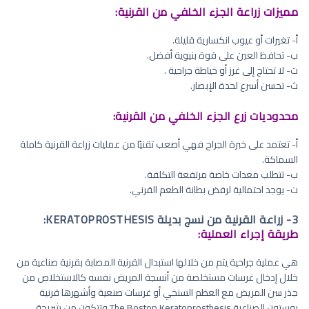
مميزات زراعة الجزء الخلفي من القرنية:
أ‌- تغيرات أو عيوب انكسارية قليلة.
ب‌- تحافظ العين على قوة بنيوية أفضل.
ت‌- لا تحتاج إلى غرز أو خياطة جراحية .
ث‌- تحسن أسرع لحدة الإبصار.
محدوديات زرع الجزء الخلفي من القرنية:
أ‌- تعتمد على خبرة الجراح فهي أصعب تقنيًا من عمليات زراعة القرنية كاملة
السماكة.
ب‌- تتطلب معدات خاصة مرتفعة التكلفة.
ت‌- يوجد احتمالية لرفض بطانة الطعم القرني.
3- زراعة القرنية من نسج بديلة KERATOPROSTHESIS:
طريقة إجراء العملية:
هي عملية جراحية يتم من خلالها استبدال القرنية المصابة بقرنية صناعية من
خلال إدخال غرسات مستخلصة من أنسجة المريض نفسه كالاستخلاص من
جذر سن المريض مع العظم السنخي أو غرسات صنعية وأشهرها قرنية
بوستون الصناعية The Boston Keratoprosthesis وتتكون من شريحة