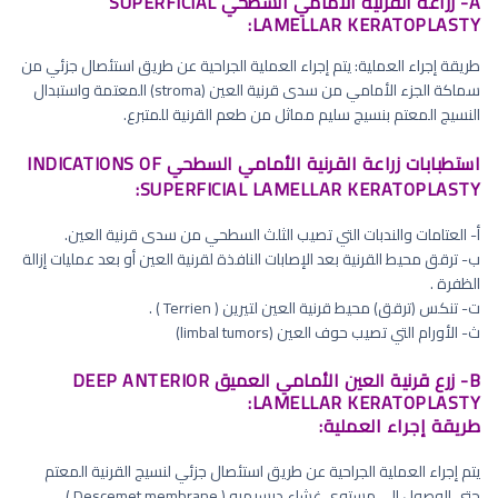
A- زراعة القرنية الأمامي السطحي SUPERFICIAL
LAMELLAR KERATOPLASTY:
طريقة إجراء العملية: يتم إجراء العملية الجراحية عن طريق استئصال جزئي من
سماكة الجزء الأمامي من سدى قرنية العين (stroma) المعتمة واستبدال
النسيج المعتم بنسيج سليم مماثل من طعم القرنية للمتبرع.
استطبابات زراعة القرنية الأمامي السطحي INDICATIONS OF
SUPERFICIAL LAMELLAR KERATOPLASTY:
أ‌- العتامات والندبات التي تصيب الثلث السطحي من سدى قرنية العين.
ب‌- ترقق محيط القرنية بعد الإصابات النافذة لقرنية العين أو بعد عمليات إزالة
الظفرة .
ت‌- تنكس (ترقق) محيط قرنية العين لتيرين ( Terrien ) .
ث‌- الأورام التي تصيب حوف العين (limbal tumors)
B- زرع قرنية العين الأمامي العميق DEEP ANTERIOR
LAMELLAR KERATOPLASTY:
طريقة إجراء العملية:
يتم إجراء العملية الجراحية عن طريق استئصال جزئي لنسيج القرنية المعتم
حتى الوصول إلى مستوی غشاء ديسيميه ( Descemet membrane )