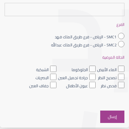
القرنية الصناعية
الفرع
SMC1 - الرياض - فرع طريق الملك فهد
SMC2 - الرياض - فرع طريق الملك عبدالله
الحالة المرضية
القرنية المخروطية والليزك
الماء الأبيض
الجلوكوما
الشبكية
تصحيح النظر
جراحة تجميل العين
البصريات
فحص نظر
عيون الأطفال
جفاف العين
القرنية الرقيقة وعلاجها