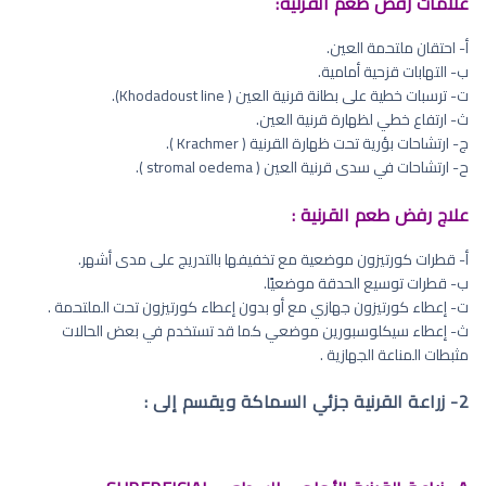
علامات رفض طعم القرنية:
أ‌- احتقان ملتحمة العين.
ب‌- التهابات قزحية أمامية.
ت‌- ترسبات خطية على بطانة قرنية العين ( Khodadoust line).
ث‌- ارتفاع خطي لظهارة قرنية العين.
ج‌- ارتشاحات بؤرية تحت ظهارة القرنية ( Krachmer ).
ح‌- ارتشاحات في سدى قرنية العين ( stromal oedema ).
علاج رفض طعم القرنية :
أ‌- قطرات كورتيزون موضعية مع تخفيفها بالتدريج على مدى أشهر.
ب‌- قطرات توسيع الحدقة موضعيًا.
ت‌- إعطاء كورتيزون جهازي مع أو بدون إعطاء كورتيزون تحت الملتحمة .
ث‌- إعطاء سيكلوسبورين موضعي كما قد تستخدم في بعض الحالات
مثبطات المناعة الجهازية .
2- زراعة القرنية جزئي السماكة ويقسم إلى :