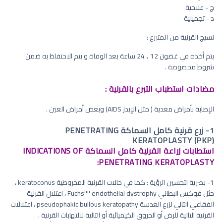
ج - علاجية
د - تجميلية
نسيج القرنية من المتبرع :
يتم أخذه في غضون 12 ۔ 24 ساعة بعد الوفاة و يتم الاحتفاظ به ضمن
شروط مخصوصة .
مضادات استطباب التبرع بالقرنية :
الإصابة بأمراض معدية ( مثل الإيدز AIDS) وبعض أمراض العين .
1- زرع قرنية كامل السماكة PENETRATING
KERATOPLASTY (PKP)
استطابات زراعة القرنية كامل السماكة INDICATIONS OF
PENETRATING KERATOPLASTY:
1- بصرية لتحسين الرؤية : كما في حالات القرنية المخروطية keratoconus ،
حثل فوكس البطاني Fuchs'''' endothelial dystrophy ، اعتلال القرنية
الفقاعي التالي لزرع العدسة pseudophakic bullous keratopathy ، اعتلالات
القرنية التالية للرض أو الحروق الكيميائية أو التالية لالتهابات القرنية .