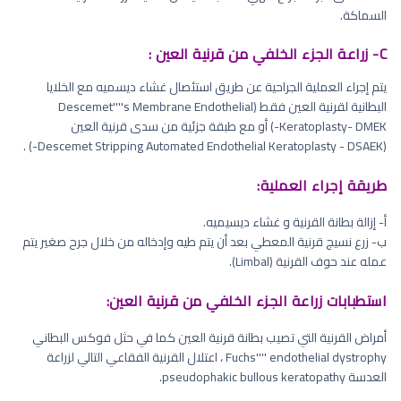
السماكة.
C- زراعة الجزء الخلفي من قرنية العين :
يتم إجراء العملية الجراحية عن طريق استئصال غشاء ديسميه مع الخلايا
البطانية لقرنية العين فقط (Descemet''''s Membrane Endothelial
Keratoplasty- DMEK-) أو مع طبقة جزئية من سدى قرنية العين
(Descemet Stripping Automated Endothelial Keratoplasty - DSAEK-) .
طريقة إجراء العملية:
أ‌- إزالة بطانة القرنية و غشاء دیسیمیه.
ب‌- زرع نسيج قرنية المعطي بعد أن يتم طيه وإدخاله من خلال جرح صغير يتم
عمله عند حوف القرنية (Limbal).
استطبابات زراعة الجزء الخلفي من قرنية العين:
أمراض القرنية التي تصيب بطانة قرنية العين كما في حثل فوكس البطاني
Fuchs'''' endothelial dystrophy ، اعتلال القرنية الفقاعي التالي لزراعة
العدسة pseudophakic bullous keratopathy.