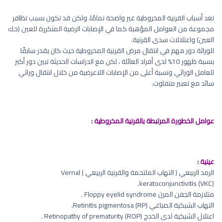
تعد أسباب القرنية المخروطية غير واضحة تمامًا، ولكن قد تكون بسبب تظافر
مجموعة من العوامل المؤهبة كما في الإصابات الرضية المتكررة للعين (حك
العين) واعتلالات سدى القرنية.
للوراثة دور مهم في انتقال مرض القرنية المخروطية حيث كان يقدر سابقًا
بنسبة ظهور 10% لدى أفراد العائلة ، لكن مع الدراسات الحديثة تبين دور أكبر
للعامل الوراثي ونسبة أعلى من الإصابات اللاعرضية من خلال انتقال وراثي
سائد مع تعبير متفاوت.
عوامل الخطورة المرتبطة بالقرنية المخروطية :
عينية :
الرمد الربيعي ( التهاب الملتحمة والقرنية الربيعي ) Vernal
keratoconjunctivitis (VKC).
متلازمة الجفن المرن Floppy eyelid syndrome .
التهاب الشبكية الصباغي Retinitis pigmentosa (RP).
اعتلال الشبكية لدى الخدج Retinopathy of prematurity (ROP) .