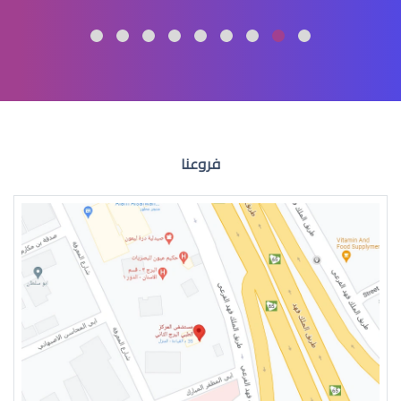
االقرنية المخروطية علاج
فروعنا
القرنية المخروطية اعراض