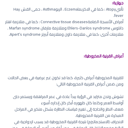
جهازية:
تأتبيAtopy : كما في الاكزيماEczema ، الربوAsthma ، حمى القش Hay
fever.
أمراض الأنسجة الضامةConnective tissue diseases : كما في متلازمة اهلر
دانلوس Ehlers-Danlos syndrome ومتلازمة مارفان Marfan syndrome .
متلازمات أخرى: كما في متلازمة داون ومتلازمة أبيرتز Apert’s syndrome.
أعراض القرنية المخروطية:
للقرنية المخروطية أعراض كثيرة، كما قد تكون غير عرضية في بعض الحالات
ومن ضمن أعراض القرنية المخروطية التالي:
تشوش وتدن متزايد في الرؤية يبدأ عادة في عمر المراهقة ويستمر حتى
أواسط العمر وكلما كان ظهوره أبكر كان إنذاره أسوء
ضعف النظر والحاجة إلى تغيير قياسات النظارة بشكل متكرر في المراحل
المبكرة من القرنية المخروطية.
الانحراف (الاستجماتيزم) نتيجة القرنية المخروطية قد يسبب ازدواجية في
الرؤية وخصوصًا إذا كان الإصابة في عين أكثر من أخرى أو الإصابة في عين