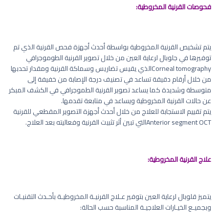
فحوصات القرنية المخروطية:
يتم تشخيص القرنية المخروطية بواسطة أحدث أجهزة فحص القرنية الذي تم
توفيرها في جلوبال لرعاية العين من خلال تصویر القرنية الطوموجرافي
Corneal tomographyالذي يقيس تضاريس وسماكة القرنية ومقدار تحدبها
من خلال أرقام دقيقة تساعد في تصنيف درجة الإصابة من خفيفة إلى
متوسطة وشديدة كما يساعد تصوير القرنية الطموجرافي في الكشف المبكر
عن حالات القرنية المخروطية ويساعد في متابعة تقدمها.
يتم تقييم الاستجابة للعلاج من خلال أحدث أجهزة التصوير المقطعي للقرنية
Anterior segment OCTالتي تبين أثر تثبيت القرنية وفعاليته بعد العلاج.
علاج القرنية المخروطية:
يتميز قلوبال لرعاية العين بتوفير عـلاج القرنيـة المخروطيـة بأحـدث التقنيـات
وبجميـع الخيـارات العلاجيـة المناسبة حسب الحالة: