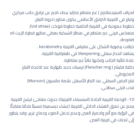
انحراف (استيجماتيزم ) غير منتظم متزايد ببطء ناجم عن ترقق جانب مركزي
وتبارز في القرنية الترقق الأعظمي يكون مجاور لذروة التبارز.
خطوط عمودية في القرنية الخلفية خطوط فوكت (Vot striae).
منعكس قرني غير منتظم في منظار الشبكية يعطي مظهر قطرة الزيت oil
droplet.
خيالات بيضوية الشكل على مقياس القرنية keratometry .
يشاهد انحدار سفلي Steepening في طبغرافية القرنية.
عادة ثنائية الجانب ولكنها غالباً غير متناظرة.
حلقة فليشر ( Fleischer ring) ترسبات حديد ظهارية عند قاعدة التبارز
المخروطي.
تبارز الجفن السفلي عند النظر للأسفل علامة مانسون (Munson)
تندب قرني سطحي.
10- الوذمة القرنية الحادة (استسقاء القرنية): حدوث مفاجئ لرشح القرنية
ينجم عن تمزق الغشاء الداخلي للقرنية (غشاء ديسميه) مسببًا نقصًا مفاجئًا
في الرؤية مع ألم واحمرار العين وعدم تحمل الضوء ودماع غزير، وقد يتطور
إلى تندبات في قرنية العين.