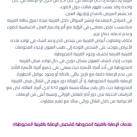
واحدة وقد يسبب ظهور هالات حول الضوء.
قد يشعر المريض بالصداع وبإجهاد العين.
في المراحل المتقدمة ترتشح السوائل داخل القرنية نتيجة تمزق بطانة القرنية
مما يسبب: نقص مفاجئ في الرؤية مع ألم واحمرار العين، الحساسية للضوء
وعدم تحمله، دماع غزير.
تختلف وتتفاوت أعراض القرنية من شخص لآخر وعند الشك في تواجد هذه
الأعراض يتوجب على الشخص التوجه إلى طبيب العيون لإجراء الفحوصات
القرنية اللازمة لكشف وجود القرنية المخروطية.
يتوجب إجراء كشف للعيون بشكل دوري في حال تواجد مرض القرنية
المخروطية في أحد أفراد الأسرة حيث ينبغي على جميع أفراد الأسرة التأكد
من عدم الإصابة خاصة مع تاريخ عائلي بالحالة أو وجود عوامل الخطورة
للإصابة بالقرنية المخروطية، إذ أن للوراثة دور مهم في انتقال مرض القرنية
المخروطية حيث كان يقدر سابقًا بنسبة ظهور 10% لدى أفراد العائلة، لكن مع
الدراسات الحديثة تبين دور أكبر للعامل الوراثي ونسبة أعلى من الإصابات
اللاعرضية من خلال انتقال وراثي سائد مع تعبير متفاوت.
علامات الإصابة بالقرنية المخروطية (تشخيص الإصابة بالقرنية المخروطية):