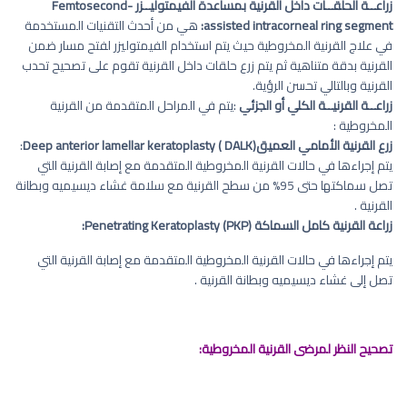
زراعــة الحلقــات داخل القرنية بمساعدة الفيمتوليــزر
Femtosecond-
assisted intracorneal ring segment
:
هي من أحدث التقنيات المستخدمة
في علاج القرنية المخروطية حيث يتم استخدام الفيمتوليزر لفتح مسار ضمن
القرنية بدقة متناهية ثم يتم زرع حلقات داخل القرنية تقوم على تصحيح تحدب
القرنية وبالتالي تحسن الرؤية.
زراعــة القرنيــة الكلي أو الجزئي
:يتم في المراحل المتقدمة من القرنية
المخروطية :
زرع القرنية الأمامي العميق
(DALK ) Deep anterior lamellar keratoplasty
:
يتم إجراءها في حالات القرنية المخروطية المتقدمة مع إصابة القرنية التي
تصل سماكتها حتى 95% من سطح القرنية مع سلامة غشاء ديسيميه وبطانة
القرنية .
زراعة القرنية كامل السماكة
Penetrating Keratoplasty (PKP)
:
يتم إجراءها في حالات القرنية المخروطية المتقدمة مع إصابة القرنية التي
تصل إلى غشاء ديسيميه وبطانة القرنية .
تصحيح النظر لمرضى القرنية المخروطية: