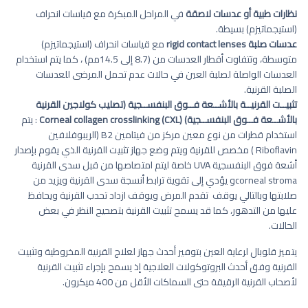
نظارات طبية أو عدسات لاصقة
في المراحل المبكرة مع قياسات انحراف
(استيجماتيزم) بسيطة.
عدسات صلبة
rigid contact lenses
مع قياسات انحراف (استيجماتيزم)
متوسطة، وتتفاوت أقطار العدسات من (8.7 إلى 14.5مم) ، كما يتم استخدام
العدسات الواصلة لصلبة العين في حالات عدم تحمل المرضى للعدسات
الصلبة القرنية.
تثبيــت القرنيــة بالأشــعة فــوق البنفســجية (تصليب كولاجين القرنية
بالأشــعة فــوق البنفســجية)
Corneal collagen crosslinking (CXL)
: يتم
استخدام قطرات من نوع معين مركز من فيتامين B2 (الريبوفلافين
Riboflavin ) مخصص للقرنية ويتم وضع جهاز تثبيت القرنية الذي يقوم بإصدار
أشعة فوق البنفسجية UVA خاصة ليتم امتصاصها من قبل سدى القرنية
corneal stromaو يؤدي إلى تقوية ترابط أنسجة سدى القرنية ويزيد من
صلابتها وبالتالي يوقف تقدم المرض ويوقف ازداد تحدب القرنية ويحافظ
عليها من التدهور، كما قد يسمح تثبيت القرنية بتصحيح النظر في بعض
الحالات.
يتميز قلوبال لرعاية العين بتوفير أحدث جهاز لعلاج القرنية المخروطية وتثبيت
القرنية وفق أحدث البروتوكولات العلاجية إذ يسمح بإجراء تثبيت القرنية
لأصحاب القرنية الرقيقة حتى السماكات الأقل من 400 ميكرون.