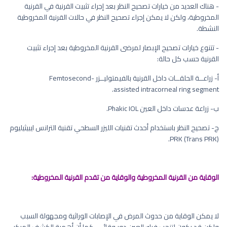
- هناك العديد من خيارات تصحيح النظر بعد إجراء تثبيت القرنية في القرنية
المخروطية، ولكن لا يمكن إجراء تصحيح النظر في حالات القرنية المخروطية
النشطة.
- تتنوع خيارات تصحيح الإبصار لمرضى القرنية المخروطية بعد إجراء تثبيت
القرنية حسب كل حالة:
أ- زراعــة الحلقــات داخل القرنية بالفيمتوليــزر Femtosecond-
assisted intracorneal ring segment.
ب- زراعة عدسات داخل العين Phakic IOL.
ج- تصحيح النظر باستخدام أحدث تقنيات الليزر السطحي تقنية الترانس ايبيثيليوم
PRK (Trans PRK).
الوقاية من القرنية المخروطية والوقاية من تقدم القرنية المخروطية:
لا يمكن الوقاية من حدوث المرض في الإصابات الوراثية ومجهولة السبب
ولكن قد يكون لتنجب فرك العين دور وقائي، كما أن أهمية الكشف المبكر