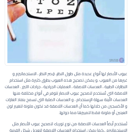
عيوب الأبصار لها أنواع عديدة مثل طول النظر، قِصر النظر ، الاستجماتيزم و
غيرها من العيوب .و يمكن تصحيح هذه العيوب بطرق كثيرة مثل استخدام
النظارات الطبية ، العدسات اللاصقة ، العمليات الجراحية ، جراحات الليزر . العدسات
اللاصقة التي تُستخدم لتصحيح عيوب الابصار تتوفر في أنواع مختلفة منها
العدسات اللّينة سهلة الإستخدام ، و العدسات الصلبة التي تسمح بنفاذ الغازات
و الأكسجين من خلالها كما أن العدسات اللاصقة قد تكون ملونة لتغيير لون
العينين أو ملونة فقط لتمييزها مما حولها.
تُستخدم أيضاً العدسات اللاصقة من نوع توريك لتصحيح عيوب الأبصار مثل
الاستجماتيزم ..كما يمكن استخدام العدسات اللاصقة لتعديل شكل القرنية