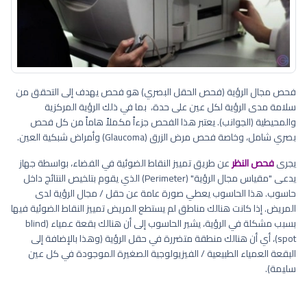
فحص مجال الرؤية (فحص الحقل البصري) هو فحص يهدف إلى التحقق من
سلامة مدى الرؤية لكل عين على حدة، بما في ذلك الرؤية المركزية
والمحيطية (الجوانب). يعتبر هذا الفحص جزءاً مكملاً هاماً من كل فحص
بصري شامل، وخاصة فحص مرض الزرق (Glaucoma) وأمراض شبكية العين.
يجرى
فحص النظر
عن طريق تمييز النقاط الضوئية في الفضاء، بواسطة جهاز
يدعى "مقياس مجال الرؤية" (Perimeter) الذي يقوم بتلخيص النتائج داخل
حاسوب. هذا الحاسوب يعطي صورة عامة عن حقل / مجال الرؤية لدى
المريض. إذا كانت هنالك مناطق لم يستطع المريض تمييز النقاط الضوئية فيها
بسبب مشكلة في الرؤية، يشير الحاسوب إلى أن هنالك بقعة عمياء (blind
spot)، أي أن هنالك منطقة متضررة في حقل الرؤية (وهذا بالإضافة إلى
البقعة العمياء الطبيعية / الفيزيولوجية الصغيرة الموجودة في كل عين
سليمة).