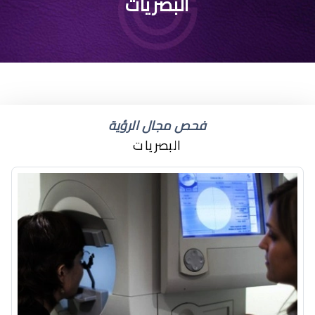
البصريات
فحص مجال الرؤية
البصريات