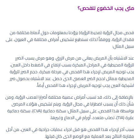
متى يجب الخضوع للفحص؟
فحص مجال الرؤية (محيط الرؤية) يزوّدنا بمعلومات حول أنماط مختلفة من
فقدان الرؤية. ووفقاً لذلك نستطيع تشخيص أمراض مختلفة في العيون، على
سبيل المثال:
عند الاشتباه بأن المريض يعاني من مرض الزرق، وهو مرض يسبب الضرر
للرؤية المحيطية في المراحل المبكرة بسبب ارتفاع في الضغط داخل العين،
يجب توجيه المريض لإجراء هذا الفحص في مرحلة مبكرة. حجم الضرر للرؤية
المحيطية مماثل لحجم الضرر العصبي الذي حصل. عند الاشتباه بحصول ضرر
لشبكية العين يجب توجيه المريض لإجراء هذا الفحص أيضاً.
بالإضافة إلى ذلك، قد تسبب أمراض عصبية مختلفة أضرارا لعصب الرؤية، ومن
شأن ذلك أن يسبب اضطرابا في مجال الرؤية. ويتم تشخيص هؤلاء المرضى
بواسطة هذا الفحص، على سبيل المثال: سكتة دماغية (CVA)، سكتة دماغية
عابرة (TIA)، تصلب متعدد، أورام في الدماغ وغيرها.
سبب آخر لإجراء هذا الفحص هو قبل اجراء عمليات جراحية في العين، من أجل
مقارنة النتائج بعد العملية مع الوضع الذي كان قبلها.