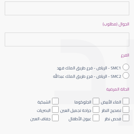
الجوال (مطلوب)
العدسات اللاصقة الصلبة
الفرع
SMC1 - الرياض - فرع طريق الملك فهد
SMC2 - الرياض - فرع طريق الملك عبدالله
الحالة المرضية
العدسات اللاصقة الطبية اليومية
الماء الأبيض
الجلوكوما
الشبكية
تصحيح النظر
جراحة تجميل العين
البصريات
فحص نظر
عيون الأطفال
جفاف العين