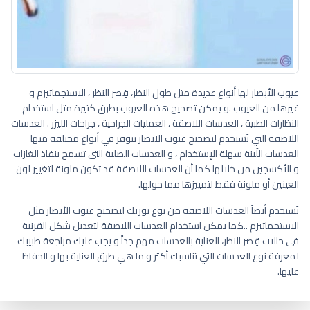
عيوب الأبصار لها أنواع عديدة مثل طول النظر، قِصر النظر ، الاستجماتيزم و
غيرها من العيوب .و يمكن تصحيح هذه العيوب بطرق كثيرة مثل استخدام
النظارات الطبية ، العدسات اللاصقة ، العمليات الجراحية ، جراحات الليزر . العدسات
اللاصقة التي تُستخدم لتصحيح عيوب الابصار تتوفر في أنواع مختلفة منها
العدسات اللّينة سهلة الإستخدام ، و العدسات الصلبة التي تسمح بنفاذ الغازات
و الأكسجين من خلالها كما أن العدسات اللاصقة قد تكون ملونة لتغيير لون
العينين أو ملونة فقط لتمييزها مما حولها.
تُستخدم أيضاً العدسات اللاصقة من نوع توريك لتصحيح عيوب الأبصار مثل
الاستجماتيزم ..كما يمكن استخدام العدسات اللاصقة لتعديل شكل القرنية
في حالات قِصر النظر، العناية بالعدسات مهم جداً و يجب عليك مراجعة طبيبك
لمعرفة نوع العدسات التي تناسبك أكثر و ما هي طرق العناية بها و الحفاظ
عليها.