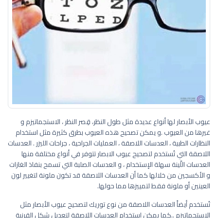
عيوب الأبصار لها أنواع عديدة مثل طول النظر، قِصر النظر ، الاستجماتيزم و
غيرها من العيوب .و يمكن تصحيح هذه العيوب بطرق كثيرة مثل استخدام
النظارات الطبية ، العدسات اللاصقة ، العمليات الجراحية ، جراحات الليزر . العدسات
اللاصقة التي تُستخدم لتصحيح عيوب الابصار تتوفر في أنواع مختلفة منها
العدسات اللّينة سهلة الإستخدام ، و العدسات الصلبة التي تسمح بنفاذ الغازات
و الأكسجين من خلالها كما أن العدسات اللاصقة قد تكون ملونة لتغيير لون
العينين أو ملونة فقط لتمييزها مما حولها.
تُستخدم أيضاً العدسات اللاصقة من نوع توريك لتصحيح عيوب الأبصار مثل
الاستجماتيزم ..كما يمكن استخدام العدسات اللاصقة لتعديل شكل القرنية