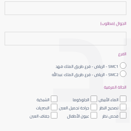
الجوال (مطلوب)
العدسات اللاصقة الصلبة
الفرع
SMC1 - الرياض - فرع طريق الملك فهد
SMC2 - الرياض - فرع طريق الملك عبدالله
الحالة المرضية
العدسات اللاصقة الطبية اليومية
الماء الأبيض
الجلوكوما
الشبكية
تصحيح النظر
جراحة تجميل العين
البصريات
فحص نظر
عيون الأطفال
جفاف العين