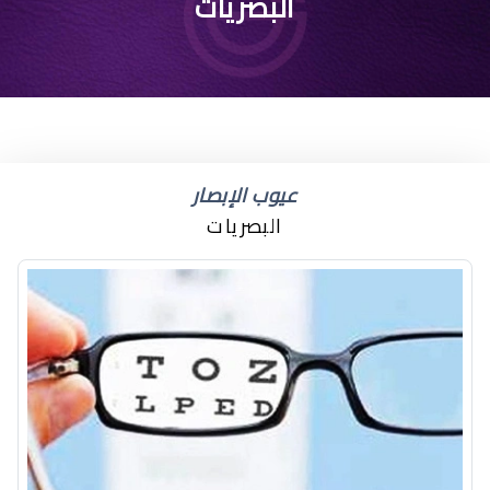
درجات طول النظر
البصريات
عيوب الإبصار
البصريات