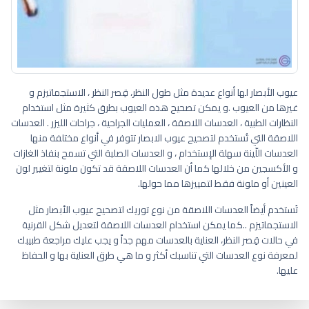
عيوب الأبصار لها أنواع عديدة مثل طول النظر، قِصر النظر ، الاستجماتيزم و
غيرها من العيوب .و يمكن تصحيح هذه العيوب بطرق كثيرة مثل استخدام
النظارات الطبية ، العدسات اللاصقة ، العمليات الجراحية ، جراحات الليزر . العدسات
اللاصقة التي تُستخدم لتصحيح عيوب الابصار تتوفر في أنواع مختلفة منها
العدسات اللّينة سهلة الإستخدام ، و العدسات الصلبة التي تسمح بنفاذ الغازات
و الأكسجين من خلالها كما أن العدسات اللاصقة قد تكون ملونة لتغيير لون
العينين أو ملونة فقط لتمييزها مما حولها.
تُستخدم أيضاً العدسات اللاصقة من نوع توريك لتصحيح عيوب الأبصار مثل
الاستجماتيزم ..كما يمكن استخدام العدسات اللاصقة لتعديل شكل القرنية
في حالات قِصر النظر، العناية بالعدسات مهم جداً و يجب عليك مراجعة طبيبك
لمعرفة نوع العدسات التي تناسبك أكثر و ما هي طرق العناية بها و الحفاظ
عليها.
درجات طول النظر