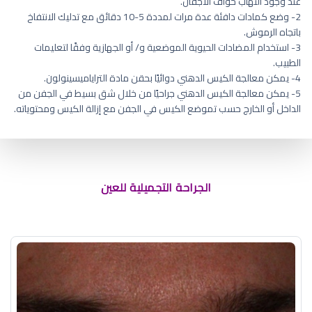
عند وجود التهاب حواف الأجفان.
2- وضع كمادات دافئة عدة مرات لمددة 5-10 دقائق مع تدليك الانتفاخ
باتجاه الرموش.
3- استخدام المضادات الحيوية الموضعية و/ أو الجهازية وفقًا لتعليمات
الطبيب.
4- يمكن معالجة الكيس الدهني دوائيًا بحقن مادة التراياميسينولون.
5- يمكن معالجة الكيس الدهني جراحيًا من خلال شق بسيط في الجفن من
الداخل أو الخارج حسب تموضع الكيس في الجفن مع إزالة الكيس ومحتوياته.
كم مدة رفع الرموش
الجراحة التجميلية للعين