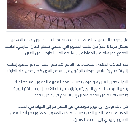
على حواف الجفون هناك 20 - 30 غدة تقوم بإفراز الدهون. هذه الدهون
تشكل جزءا لا يتجزأ من طبقة الدموع التي تغطي سطح العين الخارجي. لطبقة
الدموع دور هام في الحفاظ على سلامة الجزء الخارجي من العين.
دور المركب الدهني الموجود في الدمع هو منع التبخر السريع للدمع، إضافة
إلى تشحيم وتسليس حركات الجفون على سطح العين كما يحصل عند الطرف.
التهاب جفن العين هو مرض يصيب الغدد المفرزة للدهون، ونتيجة لذلك
يتضرر المركب الدهني الذي يتم إفرازه من تلك الغدد، إذ يصبح اكثر لزوجة،
ويصاب افرازه من الغدة ويميل إلى التراكم في داخل الغدد.
كل ذلك يؤدي إلى تورم موضعي في الجفن ثم إلى التهاب في الغدد
المصابة، لاحقا. الضرر الذي يصيب المركب الدهني المذكور يضر أيضا بعمل
الدموع ويؤدي إلى جفاف العينين.