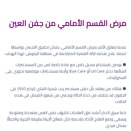
مرض القسم الأمامي من جفن العين
عندما يتعلق الأمر بمرض القسم الأمامي، يمكن تحقيق التحسن بواسطة
اعتماد علاج هدفه ازالة القشرة المتراكمة في منطقة الرموش. لهذا الهدف:
● يوصى باستخدام منديل خاص مع مادة خاصة (من بين المستحضرات
الشائعة نذكر Lid Care أو Eye Care) وأيضا مستحضرات موضعية تحتوي على
الستروئيدات.
● هنالك من يعتقد بأن دهن مستحضر زيت شجرة الشاي (تركيز 50%) على
الجفون قد يخفف من حدة الحالة ويحسن من شعور المريض في هذه
الحالات.
كما سبق الذكر أعلاه، فإن العلاجات لالتهاب جفن العين متعددة ومتنوعة
وينبغي وضع العلاج الأكثر ملاءمة لكل معالج (أحيانا بطريقة التجربة والخطأ)
بشكل فردي.