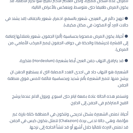
للمرض عدة أشكال مميزة، ولكن العنصر الأكثر تمييزا هو تكرار الاصابة، قد
يكون المرض طفيفا حتى متوسط، وينعكس بالأعراض التالية:
● تهيج دائم في العينين، شعور بالسفع، احمرار، شعور بالجفاف (قد يشتد في
حالات البرد أو المكوث في مكان مكيف).
● أحيانا، يكون المرض مصحوبا بحساسية (ألم) الجفون، شعور بامتلائها إضافة
إلى القشرة (حرشفة) والحكة في حواف الجفون (يميز المركب الأمامي من
المرض).
● قد يترافق التهاب جفن العين أيضا بشعيرة (Hordeolum) متكررة.
الشعيرة هو التهاب حاد في احدى الغدد المصابة التي لا يستطيع الدهن ان
يرشح منها. تتميز الشعيرة بألم شديد وبحساسية فائقة للمس فوق منطقة
الجفن.
وتستمر هذه الحالة عادة بضعة ايام حتى اسبوع. ويزول الالم عندما يرشح
القيح المتراكم في الجفن إلى الخارج.
أحيانا، تمتص الشعيرة بشكل تدريجي وتتكون في المنطقة كتلة بارزة غير
مؤلمة، وهي حالة تدعى بردة (Chalazion) تتمثل بتكون كيس في الجفن.
قد تمتص البردة تلقائيا خلال أشهر أو قد تنشأ الحاجة إلى نزحها.