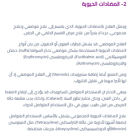
2- المضادات الحيوية
ويمثل العلاج بالمضادات الحيوية، الذي يقسم إلى علاج موضعي وعلاج
مجموعي، جزءا لا يتجزأ من علاج مرض القسم الخلفي في الجفن.
العلاج الموضعي قد يشمل قطرات العيون أو الدهون. من بين أنواع
المضادات الحيوية المستخدمة بشكل موضعي نذكر السولفا (sulfa)، حمض
الفوسيثالمي (Fucithalmic acid)، الاريترومايسين (Erythromycin)
والازيترومايسين (Azitromycin).
ومن المتبع، أيضا، إضافة ستيرويدات (Steroids) إلى العلاج الموضعي إذ أن
لها تأثيرا مهما في تقليل الالتهاب.
ينبغي التذكر ان الاستخدام المتواصل للسترويدات قد يؤدي إلى ارتفاع الضغط
في داخل العين، وحتى تحفيز تطور الساد (Cataract)، ولذلك يجب متابعة حالة
المريض من قبل طبيب عيون في حال الاستخدام المتواصل للدواء.
علاج المضادات الحيوية المجموعي يشمل، بالأساس، الاستخدام المتواصل
(بضعة أشهر) لأدوية من عائلة التتراسكلين (Tetracycline)، مثل المينوسين
(Minocin)أو الدوكسيسيكلين (doxycycline)، بجرعات منخفضة.