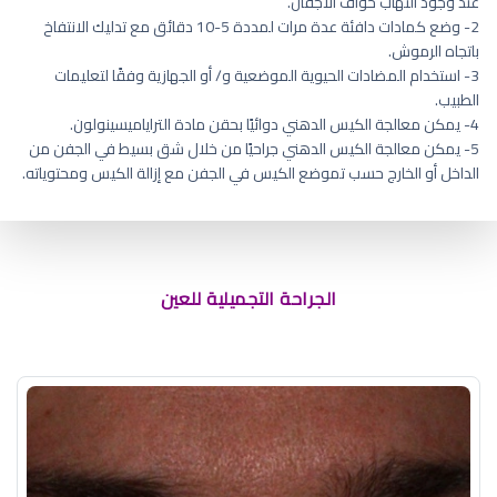
عند وجود التهاب حواف الأجفان.
2- وضع كمادات دافئة عدة مرات لمددة 5-10 دقائق مع تدليك الانتفاخ
باتجاه الرموش.
3- استخدام المضادات الحيوية الموضعية و/ أو الجهازية وفقًا لتعليمات
الطبيب.
4- يمكن معالجة الكيس الدهني دوائيًا بحقن مادة التراياميسينولون.
5- يمكن معالجة الكيس الدهني جراحيًا من خلال شق بسيط في الجفن من
الداخل أو الخارج حسب تموضع الكيس في الجفن مع إزالة الكيس ومحتوياته.
عملية رفع الحواجب بالرياض
الجراحة التجميلية للعين