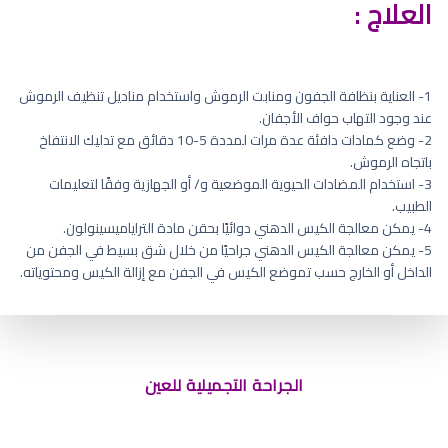
العلاج :
1- العناية بنظافة الجفون ومنابت الرموش واستخدام مناديل تنظيف الرموش
عند وجود التهاب حواف الأجفان.
2- وضع كمادات دافئة عدة مرات لمددة 5-10 دقائق مع تدليك الانتفاخ
باتجاه الرموش.
3- استخدام المضادات الحيوية الموضعية و/ أو الجهازية وفقًا لتعليمات
الطبيب.
4- يمكن معالجة الكيس الدهني دوائيًا بحقن مادة التراياميسينولون.
5- يمكن معالجة الكيس الدهني جراحيًا من خلال شق بسيط في الجفن من
الداخل أو الخارج حسب تموضع الكيس في الجفن مع إزالة الكيس ومحتوياته.
ضربة على الحاجب
الجراحة التجميلية للعين