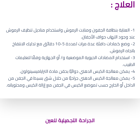
العلاج :
1- العناية بنظافة الجفون ومنابت الرموش واستخدام مناديل تنظيف الرموش
عند وجود التهاب حواف الأجفان.
2- وضع كمادات دافئة عدة مرات لمددة 5-10 دقائق مع تدليك الانتفاخ
باتجاه الرموش.
3- استخدام المضادات الحيوية الموضعية و/ أو الجهازية وفقًا لتعليمات
الطبيب.
4- يمكن معالجة الكيس الدهني دوائيًا بحقن مادة التراياميسينولون.
5- يمكن معالجة الكيس الدهني جراحيًا من خلال شق بسيط في الجفن من
الداخل أو الخارج حسب تموضع الكيس في الجفن مع إزالة الكيس ومحتوياته.
رفع الرموش والحواجب
الجراحة التجميلية للعين