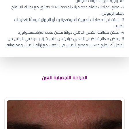
عند وجود التهاب حواف الأجفان.
2- وضع كمادات دافئة عدة مرات لمددة 5-10 دقائق مع تدليك الانتفاخ
باتجاه الرموش.
3- استخدام المضادات الحيوية الموضعية و/ أو الجهازية وفقًا لتعليمات
الطبيب.
4- يمكن معالجة الكيس الدهني دوائيًا بحقن مادة التراياميسينولون.
5- يمكن معالجة الكيس الدهني جراحيًا من خلال شق بسيط في الجفن من
الداخل أو الخارج حسب تموضع الكيس في الجفن مع إزالة الكيس ومحتوياته.
تقنية رفع شعر الحواجب
الجراحة التجميلية للعين