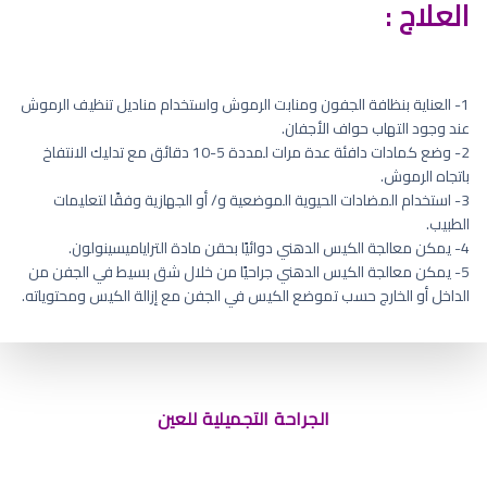
العلاج :
1- العناية بنظافة الجفون ومنابت الرموش واستخدام مناديل تنظيف الرموش
عند وجود التهاب حواف الأجفان.
2- وضع كمادات دافئة عدة مرات لمددة 5-10 دقائق مع تدليك الانتفاخ
باتجاه الرموش.
3- استخدام المضادات الحيوية الموضعية و/ أو الجهازية وفقًا لتعليمات
الطبيب.
4- يمكن معالجة الكيس الدهني دوائيًا بحقن مادة التراياميسينولون.
5- يمكن معالجة الكيس الدهني جراحيًا من خلال شق بسيط في الجفن من
الداخل أو الخارج حسب تموضع الكيس في الجفن مع إزالة الكيس ومحتوياته.
أعراض عصب العين
الجراحة التجميلية للعين