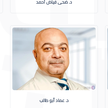
د. ضحى فياض أحمد
د. عماد أبو طالب