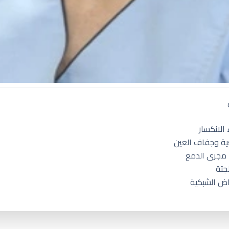
الانكسار
ية وجفاف العين
 مجرى الدمع
جتة
اض الشبكية
لرياض