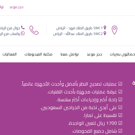
اطفال الدار الب
حجز موعد
توا
SMC1 طريق الملك فهد - الرياض
جوال فرع الريا
SMC2 طريق الملك عبدالله - الرياض
واتساب فرع الر
خصائيون بصريات
حجز موعد
تواصل معنا
مكتبة الفيديوهات
الفعاليات
ة
☑ عمليات تصحيح النظر بأفضل وأحدث الأجهزة عالمياً.
☑ غرفة عمليات مجهزة بأحدث التقنيات.
☑ راحة أكبر وإجراءات أكثر سلاسة.
☑ على أيدي نخبة من الجراحين السعوديين.
☑ تقسيط على تمارا.
☑ 1700 ريال للعين الواحدة.
☑ شامل جميع الفحوصات.