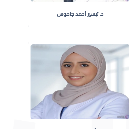
د. تيسير أحمد جاموس