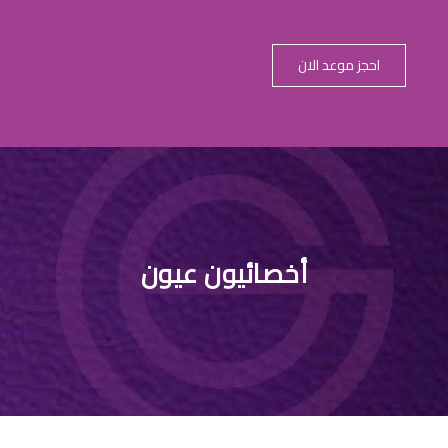
احجز موعد الان
 عيون اطفال ال
أخصائيون عيون
الرياض