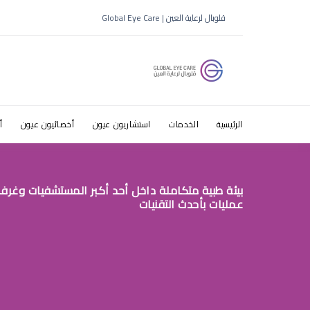
دكتور عيون 
قلوبال لرعاية العين | Global Eye Care
الرياض
الرئيسية
الخدمات
استشاريون عيون
أخصائيون عيون
أ
بيئة طبية متكاملة داخل أحد أكبر المستشفيات وغرف
عمليات بأحدث التقنيات