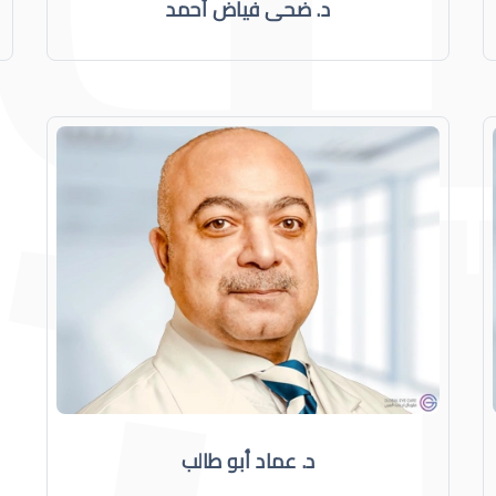
د. ضحى فياض أحمد
د. عماد أبو طالب