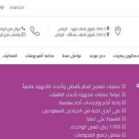
حجز موعد
توا
SMC1 طريق الملك فهد - الرياض
جوال فرع الريا
SMC2 طريق الملك عبدالله - الرياض
واتساب فرع الر
خصائيون بصريات
حجز موعد
تواصل معنا
مكتبة الفيديوهات
الفعاليات
ة
☑ عمليات تصحيح النظر بأفضل وأحدث الأجهزة عالمياً.
☑ غرفة عمليات مجهزة بأحدث التقنيات.
☑ راحة أكبر وإجراءات أكثر سلاسة.
☑ على أيدي نخبة من الجراحين السعوديين.
☑ تقسيط على تمارا.
☑ 1700 ريال للعين الواحدة.
☑ شامل جميع الفحوصات.