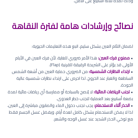
وذلك لمدة ثلاثة أسابيع على الأقل.
نصائح وإرشادات هامة لفترة النقاهة
لضمان التئام العين بشكل سليم، اتبع هذه التعليمات الحيوية:
•
ممنوع فرك العين:
هذا الأمر ضروري للغاية، لأن فرك العين في الأيام
الأولى قد يؤثر على الشريحة الرقيقة للقرنية (Flap).
•
ارتداء النظارات الشمسية:
من الضروري حماية العين من أشعة الشمس
الساطعة والغبار عند الخروج، لذا احرص على ارتداء نظارات شمسية عالية
الجودة.
•
تجنب الرياضات المائية:
لا يُنصح بالسباحة أو ممارسة أي رياضات مائية لمدة
بضعة أسابيع بعد العملية لتجنب خطر العدوى.
•
الحذر أثناء الاستحمام:
يجب تجنب دخول الماء والصابون مباشرة إلى العين،
لذا لا يمكن الاستحمام بشكل كامل لعدة أيام، ويفضل غسل الجسم فقط
مع توخي الحذر الشديد عند غسل الوجه والشعر.