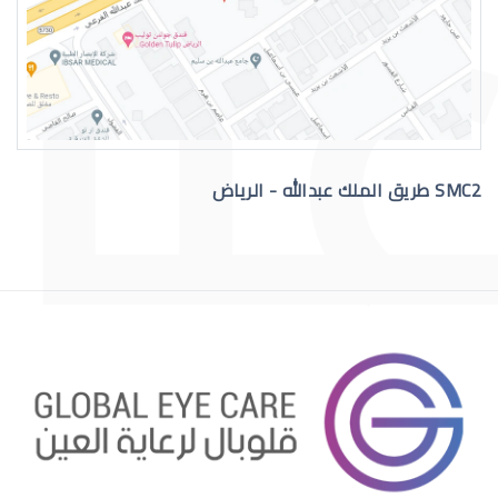
القرنية المخروطية والليزك
SMC2 طريق الملك عبدالله - الرياض
جفاف العين والليزك
هل الليزك مناسب لي