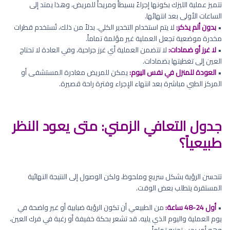
تتميز عملية الليزك بكونها إجراءً بسيطاً ومريحاً للمريض، وهذا يمتد إلى
الساعات الأولى بعد انتهائها.
•
بدون ألم يذكر:
لا يتم استخدام التخدير الكلي. بدلاً من ذلك، تُستخدم قطرات
مخدرة موضعية تجعل العملية غير مؤلمة تماماً.
•
لا غرز أو ضمادات:
لا تتضمن العملية أي غرز جراحية، وفي العادة لا تحتاج
العين إلى تغطيتها بضمادات.
•
العودة للمنزل في نفس اليوم:
يمكن للمريض مغادرة المستشفى أو
المركز الطبي مباشرة بعد انتهاء الإجراء وفترة راحة قصيرة.
جدول التعافي الزمني: متى يعود النظر
طبيعياً؟
تتحسن الرؤية بشكل سريع وملحوظ، ولكن الوصول إلى النتيجة النهائية
المستقرة يتطلب بعض الوقت.
•
أول 24-48 ساعة:
من الطبيعي أن تكون الرؤية ضبابية أو غير واضحة في
يوم العملية واليوم الذي يليه. قد تشعر بحكة خفيفة أو رغبة في فرك العين،
وهو أمر يجب تجنبه تماماً.