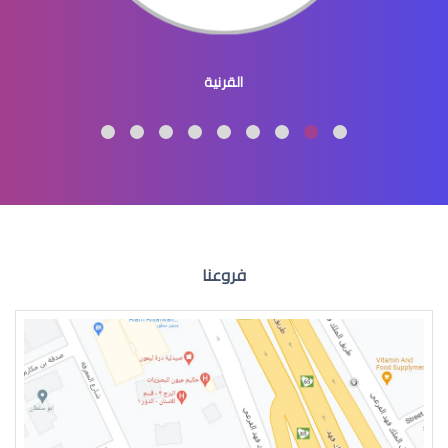
متى تكون عملية العيون ضرورية
القرنية
عملية الليزك
فروعنا
موانع الليزك