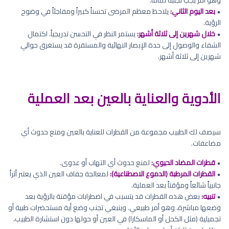
•
بعد اليوم الثاني:
يلاحظ معظم المرضى تحسناً كبيراً ومفاجئاً في وضوح
الرؤية.
•
خلال شهرين إلى ثلاثة أشهر:
يستمر النظر في التحسن تدريجياً. اكتمال
الشفاء والوصول إلى حدة الإبصار النهائية والمستقرة قد يستغرق حوالي
شهرين إلى ثلاثة أشهر.
الأدوية والعناية بالعين بعد العملية
سيصف لك الطبيب مجموعة من القطرات للعناية بالعين ومنع حدوث أي
مضاعفات.
•
قطرات المضاد الحيوي:
لمنع حدوث أي التهاب أو عدوى.
•
القطرات المرطبة (الدموع الاصطناعية):
لمعالجة جفاف العين الذي يعتبر أثراً
جانبياً شائعاً ومؤقتاً بعد العملية.
•
تنبيه:
بعض هذه القطرات قد يتسبب في اضطرابات مؤقتة بالرؤية بعد
وضعها مباشرة، وهو أمر طبيعي. وينبغي تجنب وضع أية مستحضرات طبية أو
تجميلية (مثل الكحل أو الماسكارا) في العين أو حولها دون استشارة الطبيب،