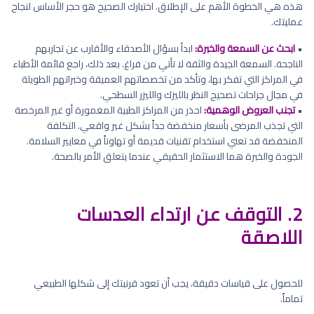
هذه هي الخطوة الأهم على الإطلاق. اختيارك الصحيح هو حجر الأساس لنجاح
عمليتك.
•
ابحث عن السمعة والخبرة:
ابدأ بسؤال الأصدقاء والأقارب عن تجاربهم
الناجحة. السمعة الجيدة والثقة لا تأتي من فراغ. بعد ذلك، راجع قائمة الأطباء
في المراكز التي تفكر بها، وتأكد من تخصصاتهم العميقة وخبراتهم الطويلة
في مجال جراحات تصحيح النظر بالليزك والليزر السطحي.
•
تجنب العروض الوهمية:
احذر من المراكز الطبية المغمورة أو غير المرخصة
التي تجذب المرضى بأسعار منخفضة جداً بشكل غير واقعي. التكلفة
المنخفضة قد تعني استخدام تقنيات قديمة أو تهاوناً في معايير السلامة.
الجودة والخبرة هما الاستثمار الحقيقي عندما يتعلق الأمر بالصحة.
2. التوقف عن ارتداء العدسات
اللاصقة
للحصول على قياسات دقيقة، يجب أن تعود قرنيتك إلى شكلها الطبيعي
تماماً.