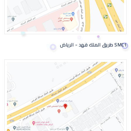
تصحيح النظر
SMC1 طريق الملك فهد - الرياض
مخاطر الليزك
القرنية المخروطية والليزك