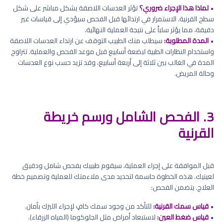
•
لماذا هذا الإجراء ضروري؟
تؤثر العدسات اللاصقة بشكل مباشر على شكل
سطح القرنية. الاستمرار في ارتدائها قبل الفحص سيؤدي إلى قياسات غير
دقيقة، مما يؤثر سلباً على نتيجة العملية النهائية.
•
المدة المطلوبة:
سيطلب منك الطبيب التوقف عن ارتداء العدسات اللاصقة
واستخدام النظارات الطبية لبضعة أسابيع قبل موعد الفحص والعملية. تتراوح
المدة في الغالب بين ثلاثة إلى أربعة أسابيع، وقد تزيد حسب نوع العدسات
وحالة المريض.
3. الفحص الشامل ورسم خريطة
القرنية
قبل الموافقة على إجراء العملية، سيقوم طبيبك بفحص شامل ودقيق
لعينيك. هذه الخطوة حاسمة لتحديد مدى ملاءمتك للعملية وتصميم خطة
العلاج. يتضمن الفحص:
•
قياس سمك القرنية:
للتأكد من وجود سمك كافٍ لإجراء الليزك بأمان.
•
قياس ضغط العين:
لاستبعاد أمراض مثل الجلوكوما (المياه الزرقاء).