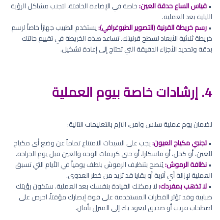
•
قياس اتساع حدقة العين:
خاصة في الإضاءة الخافتة، لتجنب مشاكل الرؤية
الليلية بعد العملية.
•
رسم خريطة القرنية (التصوير الطبوغرافي):
يستخدم الطبيب جهازاً خاصاً لرسم
خريطة ثلاثية الأبعاد لسطح قرنيتك. تساعد هذه الخريطة في تقييم حالتك
بدقة وتحديد الأجزاء الدقيقة التي تحتاج إلى إعادة تشكيل.
4. إرشادات خاصة بيوم العملية
لضمان يوم عملية سلس وآمن، التزم بالتعليمات التالية:
•
تجنبي مكياج العيون:
يجب على السيدات الامتناع تماماً عن وضع أي مكياج
للعين، أو كحل، أو ماسكارا، أو حتى كريمات الوجه والعين قبل يوم الجراحة.
•
نظافة الرموش:
يُنصح بتنظيف الرموش بلطف يومياً في الأيام التي تسبق
العملية لإزالة أي أتربة أو بقايا قد تزيد من خطر العدوى.
•
لا تذهب بمفردك:
لا يمكنك القيادة بنفسك بعد العملية. ستكون رؤيتك
ضبابية وقد تؤثر القطرات المستخدمة على قوة إبصارك مؤقتاً. احرص على
اصطحاب قريب أو صديق ليعود بك إلى المنزل بأمان.