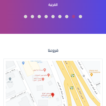
القرنية
عملية الليزك
فروعنا
موانع الليزك