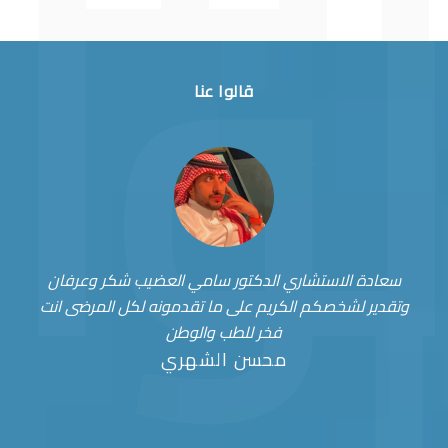
قالوا عنا
سعادة الاستشاري الدكتور سامي العضيب شكر وعرفان
وتقدير لشخصكم الكريم على ما تقدمونه لكل المرضى انت
فخر للطب والوطن
محسن الشهري