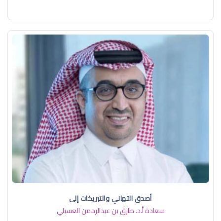
أصدق التهاني والتبريكات إلى
سعادة أ.د. ​طارق بن عبدالرحمن العسبلي