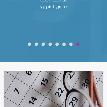
فخر للطب والوطن
محسن الشهري
ضعف نظر
قلوبال لرعاية العين