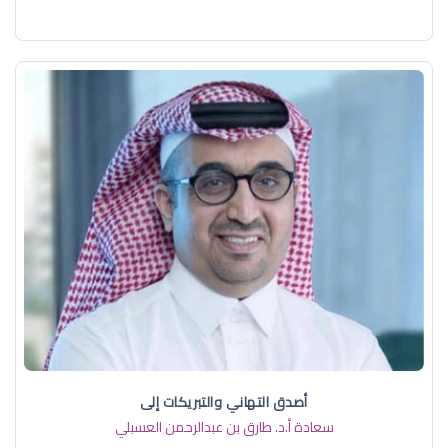
أصدق التهاني والتبريكات إلى
سعادة أ.د. ​طارق بن عبدالرحمن العسبلي