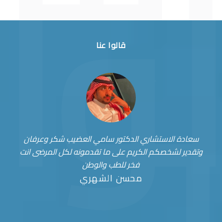
قالوا عنا
سعادة الاستشاري الدكتور سامي العضيب شكر وعرفان
وتقدير لشخصكم الكريم على ما تقدمونه لكل المرضى انت
فخر للطب والوطن
محسن الشهري