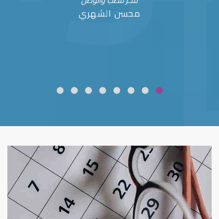
فخر للطب والوطن
محسن الشهري
ضعف نظر
قلوبال لرعاية العين