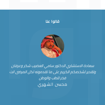
قالوا عنا
سعادة الاستشاري الدكتور سامي العضيب شكر وعرفان
وتقدير لشخصكم الكريم على ما تقدمونه لكل المرضى انت
فخر للطب والوطن
محسن الشهري