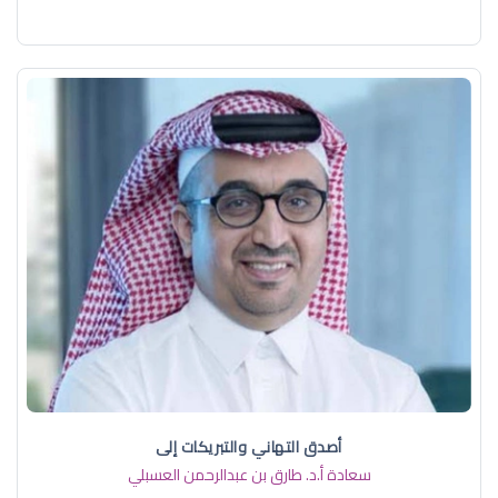
أصدق التهاني والتبريكات إلى
سعادة أ.د. ​طارق بن عبدالرحمن العسبلي