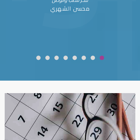
فخر للطب والوطن
محسن الشهري
ضعف نظر
قلوبال لرعاية العين